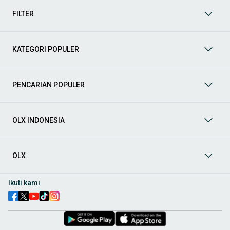
kategori lainnya yang bisa Anda temukan:
FILTER
Mobil
: Temukan berbagai pilihan mobil berkualitas dan
terpercaya di OLX! Dapatkan penawaran terbaik untuk
berbagai jenis mobil baru maupun bekas dengan kondisi
KATEGORI POPULER
prima dan riwayat yang jelas. Mulai dari Honda, Toyota,
Suzuki, hingga Mitsubishi, tersedia berbagai model MPV, SUV,
Sedan, dan lainnya.
PENCARIAN POPULER
Aksesoris Mobil
: Lengkapi tampilan dan fungsionalitas mobil
Anda dengan
aksesoris mobil
terbaik dari OLX! Temukan
beragam pilihan produk berkualitas tinggi, mulai dari
aksesoris interior seperti sarung jok dan karpet, hingga
OLX INDONESIA
aksesoris eksterior seperti
body kit
dan
roof rack
.
Audio Mobil
: Nikmati perjalanan Anda dengan pengalaman
audio terbaik bersama
audio mobil
dari OLX! Tersedia
OLX
berbagai pilihan
head unit
, speaker, amplifier, subwoofer,
hingga instalasi audio profesional. Cocok untuk Anda yang
ingin meningkatkan kualitas suara dalam kabin
mobil
,
Ikuti kami
menjadikan setiap perjalanan lebih menyenangkan.
Spare Part Mobil
: Jaga performa
mobil
Anda dengan
spare
part mobil
original dan berkualitas dari OLX! Temukan
berbagai komponen penting mulai dari filter oli, kampas rem,
busi, hingga komponen mesin lainnya.