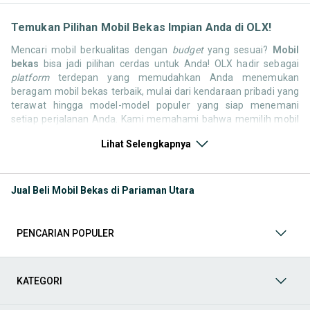
Temukan Pilihan Mobil Bekas Impian Anda di OLX!
Mencari mobil berkualitas dengan
budget
yang sesuai?
Mobil
bekas
bisa jadi pilihan cerdas untuk Anda! OLX hadir sebagai
platform
terdepan yang memudahkan Anda menemukan
beragam mobil bekas terbaik, mulai dari kendaraan pribadi yang
terawat hingga model-model populer yang siap menemani
setiap perjalanan Anda. Kami memahami bahwa memilih mobil
bekas butuh kepercayaan, oleh karena itu OLX menyediakan
Lihat Selengkapnya
ribuan daftar dari penjual terpercaya di seluruh Indonesia.
Jelajahi sekarang dan temukan mobil bekas yang paling sesuai
dengan gaya hidup, kebutuhan, dan
budget
Anda!
Jual Beli Mobil Bekas di Pariaman Utara
Memilih
mobil bekas
yang tepat tentu bukan perkara mudah.
Apakah Anda mencari mobil keluarga yang luas, SUV yang
tangguh untuk petualangan, sedan yang elegan untuk tampilan
PENCARIAN POPULER
berkelas, atau mobil kota yang irit dan lincah? Di OLX, Anda akan
menemukan berbagai pilihan mobil bekas dari berbagai merek
dan tipe. Kami hadir untuk memastikan pengalaman jual beli
mobil bekas Anda berjalan lancar, efisien, dan menyenangkan.
KATEGORI
Yuk, lihat berbagai penawaran mobil bekas yang bisa
mendukung mobilitas Anda sekarang juga! Berikut adalah