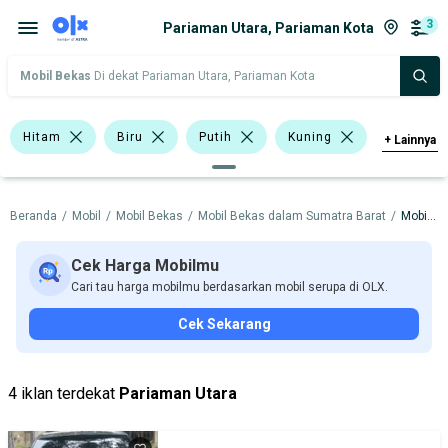
3
Pariaman Utara, Pariaman Kota
Mobil Bekas
Di dekat Pariaman Utara, Pariaman Kota
Hitam
Biru
Putih
Kuning
+
Lainnya
Daihatsu Terios
Nissan Grand Livina
Beranda
/
Mobil
/
Mobil Bekas
/
Mobil Bekas dalam Sumatra Barat
/
Mobil Bekas dalam Pariaman Kota
Nissan Livina
Daihatsu
Mazda
Nissan
Cek Harga Mobilmu
Cari tau harga mobilmu berdasarkan mobil serupa di OLX.
Harga
Merek Dan Model
Tahun
Cek Sekarang
Tipe Bodi
Tipe Membership
4 iklan terdekat
Pariaman Utara