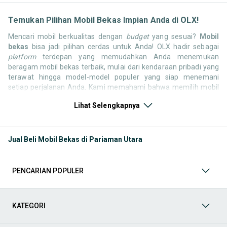
Temukan Pilihan Mobil Bekas Impian Anda di OLX!
Mencari mobil berkualitas dengan
budget
yang sesuai?
Mobil
bekas
bisa jadi pilihan cerdas untuk Anda! OLX hadir sebagai
platform
terdepan yang memudahkan Anda menemukan
beragam mobil bekas terbaik, mulai dari kendaraan pribadi yang
terawat hingga model-model populer yang siap menemani
setiap perjalanan Anda. Kami memahami bahwa memilih mobil
bekas butuh kepercayaan, oleh karena itu OLX menyediakan
Lihat Selengkapnya
ribuan daftar dari penjual terpercaya di seluruh Indonesia.
Jelajahi sekarang dan temukan mobil bekas yang paling sesuai
dengan gaya hidup, kebutuhan, dan
budget
Anda!
Jual Beli Mobil Bekas di Pariaman Utara
Memilih
mobil bekas
yang tepat tentu bukan perkara mudah.
Apakah Anda mencari mobil keluarga yang luas, SUV yang
tangguh untuk petualangan, sedan yang elegan untuk tampilan
PENCARIAN POPULER
berkelas, atau mobil kota yang irit dan lincah? Di OLX, Anda akan
menemukan berbagai pilihan mobil bekas dari berbagai merek
dan tipe. Kami hadir untuk memastikan pengalaman jual beli
mobil bekas Anda berjalan lancar, efisien, dan menyenangkan.
KATEGORI
Yuk, lihat berbagai penawaran mobil bekas yang bisa
mendukung mobilitas Anda sekarang juga! Berikut adalah