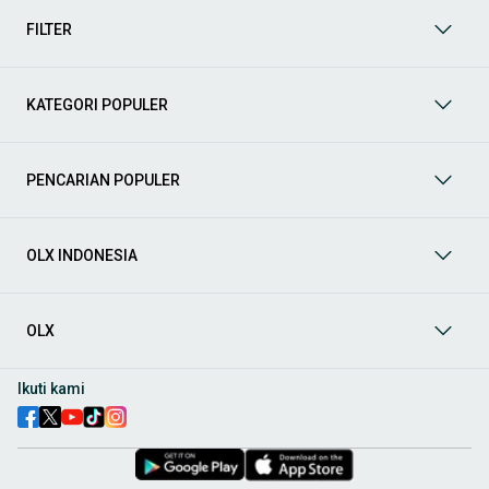
kategori lainnya yang bisa Anda temukan:
FILTER
Mobil
: Temukan berbagai pilihan mobil berkualitas dan
terpercaya di OLX! Dapatkan penawaran terbaik untuk
berbagai jenis mobil baru maupun bekas dengan kondisi
KATEGORI POPULER
prima dan riwayat yang jelas. Mulai dari Honda, Toyota,
Suzuki, hingga Mitsubishi, tersedia berbagai model MPV, SUV,
Sedan, dan lainnya.
PENCARIAN POPULER
Aksesoris Mobil
: Lengkapi tampilan dan fungsionalitas mobil
Anda dengan
aksesoris mobil
terbaik dari OLX! Temukan
beragam pilihan produk berkualitas tinggi, mulai dari
aksesoris interior seperti sarung jok dan karpet, hingga
OLX INDONESIA
aksesoris eksterior seperti
body kit
dan
roof rack
.
Audio Mobil
: Nikmati perjalanan Anda dengan pengalaman
audio terbaik bersama
audio mobil
dari OLX! Tersedia
OLX
berbagai pilihan
head unit
, speaker, amplifier, subwoofer,
hingga instalasi audio profesional. Cocok untuk Anda yang
ingin meningkatkan kualitas suara dalam kabin
mobil
,
Ikuti kami
menjadikan setiap perjalanan lebih menyenangkan.
Spare Part Mobil
: Jaga performa
mobil
Anda dengan
spare
part mobil
original dan berkualitas dari OLX! Temukan
berbagai komponen penting mulai dari filter oli, kampas rem,
busi, hingga komponen mesin lainnya.