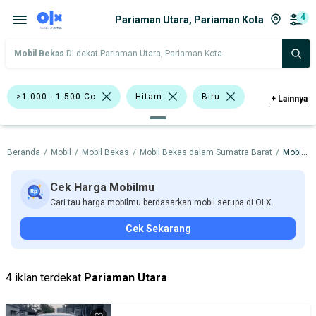
4
Pariaman Utara, Pariaman Kota
Mobil Bekas
Di dekat Pariaman Utara, Pariaman Kota
>1.000 - 1.500 Cc
Hitam
Biru
+
Lainnya
Silver
Putih
Kuning
Beranda
/
Mobil
/
Mobil Bekas
/
Mobil Bekas dalam Sumatra Barat
/
Mobil Bekas dalam Pariaman Kota
Daihatsu Terios
Nissan Grand Livina
Nissan Livina
Daihatsu
Mazda
Cek Harga Mobilmu
Cari tau harga mobilmu berdasarkan mobil serupa di OLX.
Nissan
Cek Sekarang
Harga
Merek Dan Model
Tahun
Tipe Bodi
Tipe Membership
4 iklan terdekat
Pariaman Utara