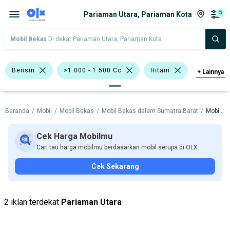
5
Pariaman Utara, Pariaman Kota
Mobil Bekas
Di dekat Pariaman Utara, Pariaman Kota
Bensin
>1.000 - 1.500 Cc
Hitam
+
Lainnya
Biru
Silver
Kuning
Beranda
/
Mobil
/
Mobil Bekas
/
Mobil Bekas dalam Sumatra Barat
/
Mobil Bekas dalam Pariaman Kota
Nissan Grand Livina
Mazda
Mitsubishi
Nissan
Cek Harga Mobilmu
Cari tau harga mobilmu berdasarkan mobil serupa di OLX.
Harga
Merek Dan Model
Tahun
Cek Sekarang
Tipe Bodi
Tipe Membership
2 iklan terdekat
Pariaman Utara