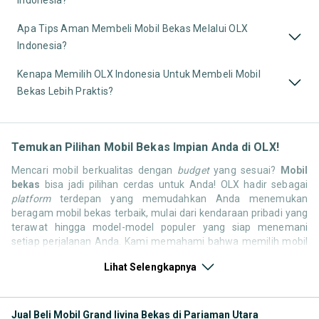
Apa Tips Aman Membeli Mobil Bekas Melalui OLX
Indonesia?
Kenapa Memilih OLX Indonesia Untuk Membeli Mobil
Bekas Lebih Praktis?
Temukan Pilihan Mobil Bekas Impian Anda di OLX!
Mencari mobil berkualitas dengan
budget
yang sesuai?
Mobil
bekas
bisa jadi pilihan cerdas untuk Anda! OLX hadir sebagai
platform
terdepan yang memudahkan Anda menemukan
beragam mobil bekas terbaik, mulai dari kendaraan pribadi yang
terawat hingga model-model populer yang siap menemani
setiap perjalanan Anda. Kami memahami bahwa memilih mobil
bekas butuh kepercayaan, oleh karena itu OLX menyediakan
Lihat Selengkapnya
ribuan daftar dari penjual terpercaya di seluruh Indonesia.
Jelajahi sekarang dan temukan mobil bekas yang paling sesuai
dengan gaya hidup, kebutuhan, dan
budget
Anda!
Jual Beli Mobil Grand livina Bekas di Pariaman Utara