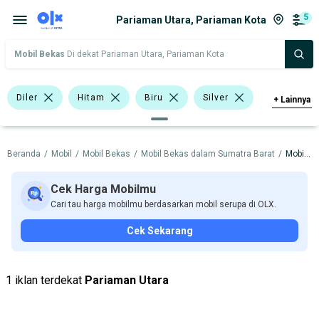
5
Pariaman Utara, Pariaman Kota
Mobil Bekas
Di dekat Pariaman Utara, Pariaman Kota
Diler
Hitam
Biru
Silver
+
Lainnya
Kuning
>1.000 - 1.500 Cc
Beranda
/
Mobil
/
Mobil Bekas
/
Mobil Bekas dalam Sumatra Barat
/
Mobil Bekas dalam Pariaman Kota
Nissan Grand Livina
Hyundai
Mazda
Nissan
Cek Harga Mobilmu
Cari tau harga mobilmu berdasarkan mobil serupa di OLX.
Harga
Merek Dan Model
Tahun
Cek Sekarang
Tipe Bodi
Tipe Membership
1 iklan terdekat
Pariaman Utara