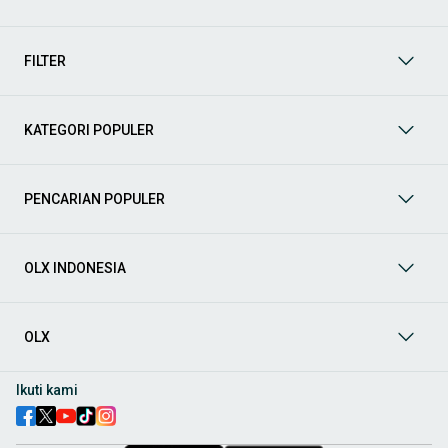
Yuk, lihat berbagai penawaran mobil bekas yang bisa
mendukung mobilitas Anda sekarang juga! Berikut adalah
kategori lainnya yang bisa Anda temukan:
FILTER
Mobil
: Temukan berbagai pilihan mobil berkualitas dan
terpercaya di OLX! Dapatkan penawaran terbaik untuk
berbagai jenis mobil baru maupun bekas dengan kondisi
KATEGORI POPULER
prima dan riwayat yang jelas. Mulai dari Honda, Toyota,
Suzuki, hingga Mitsubishi, tersedia berbagai model MPV, SUV,
Sedan, dan lainnya.
PENCARIAN POPULER
Aksesoris Mobil
: Lengkapi tampilan dan fungsionalitas mobil
Anda dengan
aksesoris mobil
terbaik dari OLX! Temukan
beragam pilihan produk berkualitas tinggi, mulai dari
aksesoris interior seperti sarung jok dan karpet, hingga
OLX INDONESIA
aksesoris eksterior seperti
body kit
dan
roof rack
.
Audio Mobil
: Nikmati perjalanan Anda dengan pengalaman
audio terbaik bersama
audio mobil
dari OLX! Tersedia
OLX
berbagai pilihan
head unit
, speaker, amplifier, subwoofer,
hingga instalasi audio profesional. Cocok untuk Anda yang
ingin meningkatkan kualitas suara dalam kabin
mobil
,
Ikuti kami
menjadikan setiap perjalanan lebih menyenangkan.
Spare Part Mobil
: Jaga performa
mobil
Anda dengan
spare
part mobil
original dan berkualitas dari OLX! Temukan