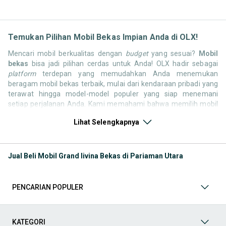
Temukan Pilihan Mobil Bekas Impian Anda di OLX!
Mencari mobil berkualitas dengan
budget
yang sesuai?
Mobil
bekas
bisa jadi pilihan cerdas untuk Anda! OLX hadir sebagai
platform
terdepan yang memudahkan Anda menemukan
beragam mobil bekas terbaik, mulai dari kendaraan pribadi yang
terawat hingga model-model populer yang siap menemani
setiap perjalanan Anda. Kami memahami bahwa memilih mobil
bekas butuh kepercayaan, oleh karena itu OLX menyediakan
Lihat Selengkapnya
ribuan daftar dari penjual terpercaya di seluruh Indonesia.
Jelajahi sekarang dan temukan mobil bekas yang paling sesuai
dengan gaya hidup, kebutuhan, dan
budget
Anda!
Jual Beli Mobil Grand livina Bekas di Pariaman Utara
Memilih
mobil bekas
yang tepat tentu bukan perkara mudah.
Apakah Anda mencari mobil keluarga yang luas, SUV yang
tangguh untuk petualangan, sedan yang elegan untuk tampilan
PENCARIAN POPULER
berkelas, atau mobil kota yang irit dan lincah? Di OLX, Anda akan
menemukan berbagai pilihan mobil bekas dari berbagai merek
dan tipe. Kami hadir untuk memastikan pengalaman jual beli
mobil bekas Anda berjalan lancar, efisien, dan menyenangkan.
KATEGORI