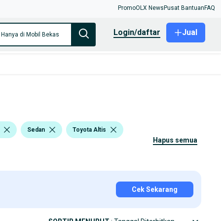
Promo
OLX News
Pusat Bantuan
FAQ
login/daftar
Jual
Hanya di Mobil Bekas
Sedan
Toyota Altis
hapus semua
Cek Sekarang