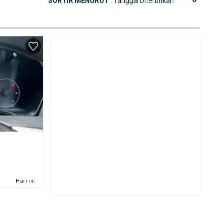
SORTIR MENURUT
: Tanggal Diterbitkan
Hari ini