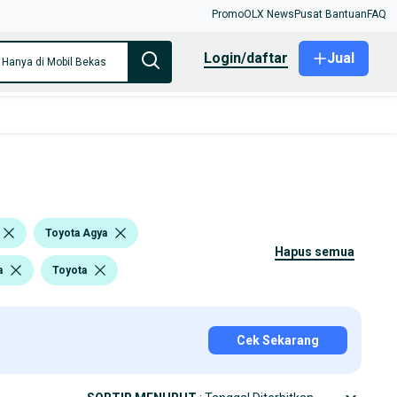
Promo
OLX News
Pusat Bantuan
FAQ
login/daftar
Jual
Hanya di Mobil Bekas
Toyota Agya
hapus semua
a
Toyota
Cek Sekarang