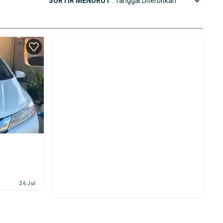
SORTIR MENURUT
: Tanggal Diterbitkan
26 Jul