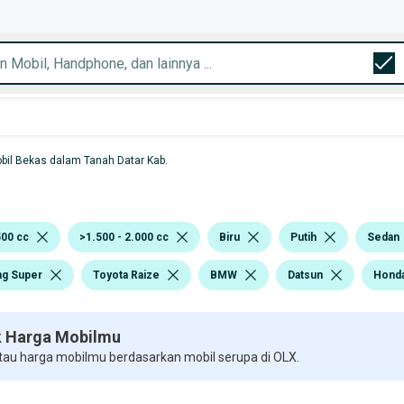
bil Bekas dalam Tanah Datar Kab.
500 cc
>1.500 - 2.000 cc
Biru
Putih
Sedan
ng Super
Toyota Raize
BMW
Datsun
Hond
 Harga Mobilmu
 tau harga mobilmu berdasarkan mobil serupa di OLX.