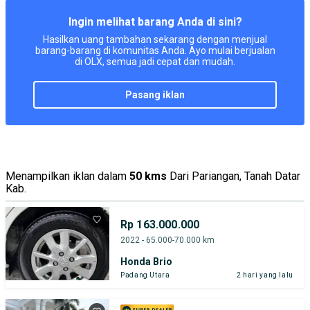
Ingin melihat barang Anda di sini?
Hasilkan uang tambahan sekarang dengan menjual
barang-barang di komunitas Anda. Ayo mulai berjualan
di OLX, semua jadi cepat dan mudah.
pasang iklan
Menampilkan iklan dalam
50 kms
Dari Pariangan, Tanah Datar
Kab.
Rp 163.000.000
2022 - 65.000-70.000 km
Honda Brio
Padang Utara
2 hari yang lalu