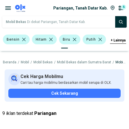
6
Pariangan, Tanah Datar Kab.
Mobil Bekas
Di dekat Pariangan, Tanah Datar Kab.
Bensin
Hitam
Biru
Putih
+
Lainnya
>1.000 - 1.500 Cc
>1.500 - 2.000 Cc
Beranda
/
Mobil
/
Mobil Bekas
/
Mobil Bekas dalam Sumatra Barat
/
Mobil Bekas dalam Tanah Datar Kab.
Sedan
Toyota Altis
Toyota Vios
BMW
Datsun
Honda
Cek Harga Mobilmu
Cari tau harga mobilmu berdasarkan mobil serupa di OLX.
Toyota
Cek Sekarang
Harga
Merek Dan Model
Tahun
Tipe Bodi
Tipe Membership
9 iklan terdekat
Pariangan