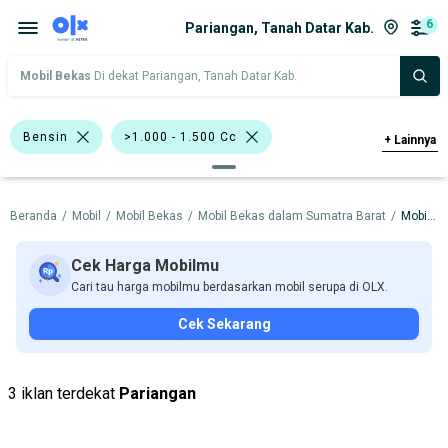
6
Pariangan, Tanah Datar Kab.
Mobil Bekas
Di dekat Pariangan, Tanah Datar Kab.
Bensin
>1.000 - 1.500 Cc
+
Lainnya
>1.500 - 2.000 Cc
Biru
Merah
Beranda
/
Mobil
/
Mobil Bekas
/
Mobil Bekas dalam Sumatra Barat
/
Mobil Bekas dalam Tanah Datar Kab.
Putih
Sedan
Toyota Altis
Toyota Vios
BMW
Datsun
Cek Harga Mobilmu
Cari tau harga mobilmu berdasarkan mobil serupa di OLX.
Honda
Toyota
Cek Sekarang
Harga
Merek Dan Model
Tahun
Tipe Bodi
Tipe Membership
3 iklan terdekat
Pariangan