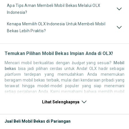
Apa Tips Aman Membeli Mobil Bekas Melalui OLX
Indonesia?
Kenapa Memilih OLX Indonesia Untuk Membeli Mobil
Bekas Lebih Praktis?
Temukan Pilihan Mobil Bekas Impian Anda di OLX!
Mencari mobil berkualitas dengan
budget
yang sesuai?
Mobil
bekas
bisa jadi pilihan cerdas untuk Anda! OLX hadir sebagai
platform
terdepan yang memudahkan Anda menemukan
beragam mobil bekas terbaik, mulai dari kendaraan pribadi yang
terawat hingga model-model populer yang siap menemani
setiap perjalanan Anda. Kami memahami bahwa memilih mobil
bekas butuh kepercayaan, oleh karena itu OLX menyediakan
Lihat Selengkapnya
ribuan daftar dari penjual terpercaya di seluruh Indonesia.
Jelajahi sekarang dan temukan mobil bekas yang paling sesuai
dengan gaya hidup, kebutuhan, dan
budget
Anda!
Jual Beli Mobil Bekas di Pariangan
Memilih
mobil bekas
yang tepat tentu bukan perkara mudah.