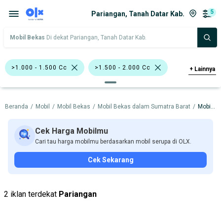
5
Pariangan, Tanah Datar Kab.
Mobil Bekas
Di dekat Pariangan, Tanah Datar Kab.
>1.000 - 1.500 Cc
>1.500 - 2.000 Cc
+
Lainnya
Biru
Silver
Sedan
Beranda
/
Mobil
/
Mobil Bekas
/
Mobil Bekas dalam Sumatra Barat
/
Mobil Bekas dalam Tanah Datar Kab.
Toyota Altis
Toyota Vios
BMW
Datsun
Toyota
Cek Harga Mobilmu
Cari tau harga mobilmu berdasarkan mobil serupa di OLX.
Harga
Merek Dan Model
Tahun
Cek Sekarang
Tipe Bodi
Tipe Membership
2 iklan terdekat
Pariangan