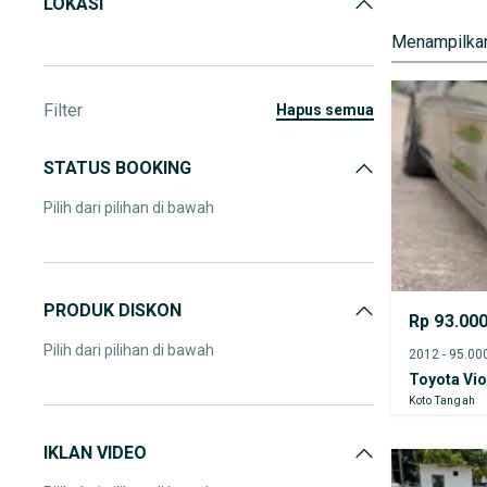
LOKASI
Menampilkan
Filter
hapus semua
STATUS BOOKING
Pilih dari pilihan di bawah
PRODUK DISKON
Rp 93.00
Pilih dari pilihan di bawah
Toyota Vi
Koto Tangah
IKLAN VIDEO