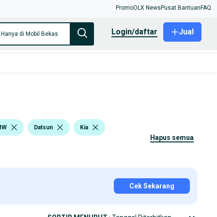
Promo
OLX News
Pusat Bantuan
FAQ
login/daftar
Jual
Hanya di Mobil Bekas
MW
Datsun
Kia
hapus semua
Cek Sekarang