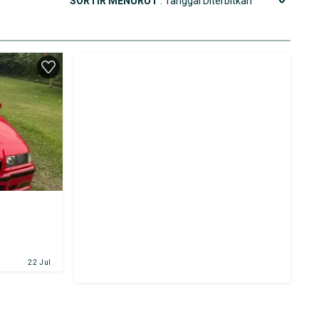
SORTIR MENURUT
: Tanggal Diterbitkan
22 Jul