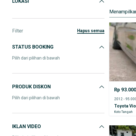
LOKASI
Menampilkan
Filter
hapus semua
STATUS BOOKING
Pilih dari pilihan di bawah
PRODUK DISKON
Rp 93.00
Pilih dari pilihan di bawah
Toyota Vi
Koto Tangah
IKLAN VIDEO