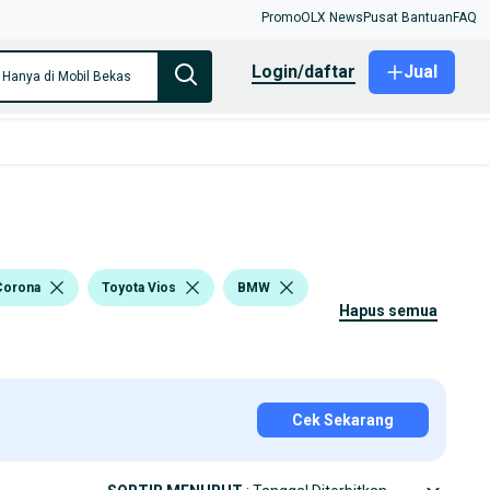
Promo
OLX News
Pusat Bantuan
FAQ
login/daftar
Jual
Hanya di Mobil Bekas
Corona
Toyota Vios
BMW
hapus semua
Cek Sekarang