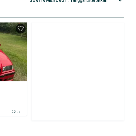
SORTIR MENURUT
: Tanggal Diterbitkan
22 Jul