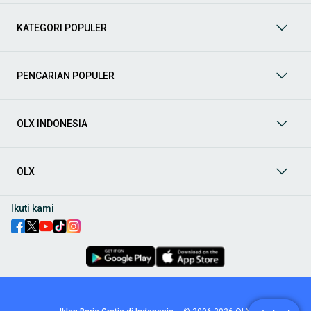
mendukung mobilitas Anda sekarang juga! Berikut adalah
kategori lainnya yang bisa Anda temukan:
KATEGORI POPULER
Mobil
: Temukan berbagai pilihan mobil berkualitas dan
terpercaya di OLX! Dapatkan penawaran terbaik untuk
berbagai jenis mobil baru maupun bekas dengan kondisi
PENCARIAN POPULER
prima dan riwayat yang jelas. Mulai dari Honda, Toyota,
Suzuki, hingga Mitsubishi, tersedia berbagai model MPV, SUV,
Sedan, dan lainnya.
OLX INDONESIA
Aksesoris Mobil
: Lengkapi tampilan dan fungsionalitas mobil
Anda dengan
aksesoris mobil
terbaik dari OLX! Temukan
beragam pilihan produk berkualitas tinggi, mulai dari
aksesoris interior seperti sarung jok dan karpet, hingga
OLX
aksesoris eksterior seperti
body kit
dan
roof rack
.
Audio Mobil
: Nikmati perjalanan Anda dengan pengalaman
Ikuti kami
audio terbaik bersama
audio mobil
dari OLX! Tersedia
berbagai pilihan
head unit
, speaker, amplifier, subwoofer,
hingga instalasi audio profesional. Cocok untuk Anda yang
ingin meningkatkan kualitas suara dalam kabin
mobil
,
menjadikan setiap perjalanan lebih menyenangkan.
Spare Part Mobil
: Jaga performa
mobil
Anda dengan
spare
part mobil
original dan berkualitas dari OLX! Temukan
berbagai komponen penting mulai dari filter oli, kampas rem,