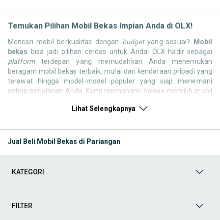
Temukan Pilihan Mobil Bekas Impian Anda di OLX!
Mencari mobil berkualitas dengan
budget
yang sesuai?
Mobil
bekas
bisa jadi pilihan cerdas untuk Anda! OLX hadir sebagai
platform
terdepan yang memudahkan Anda menemukan
beragam mobil bekas terbaik, mulai dari kendaraan pribadi yang
terawat hingga model-model populer yang siap menemani
setiap perjalanan Anda. Kami memahami bahwa memilih mobil
bekas butuh kepercayaan, oleh karena itu OLX menyediakan
Lihat Selengkapnya
ribuan daftar dari penjual terpercaya di seluruh Indonesia.
Jelajahi sekarang dan temukan mobil bekas yang paling sesuai
dengan gaya hidup, kebutuhan, dan
budget
Anda!
Jual Beli Mobil Bekas di Pariangan
Memilih
mobil bekas
yang tepat tentu bukan perkara mudah.
Apakah Anda mencari mobil keluarga yang luas, SUV yang
tangguh untuk petualangan, sedan yang elegan untuk tampilan
KATEGORI
berkelas, atau mobil kota yang irit dan lincah? Di OLX, Anda akan
menemukan berbagai pilihan mobil bekas dari berbagai merek
dan tipe. Kami hadir untuk memastikan pengalaman jual beli
mobil bekas Anda berjalan lancar, efisien, dan menyenangkan.
FILTER
Yuk, lihat berbagai penawaran mobil bekas yang bisa