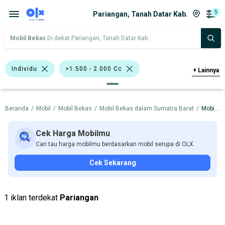
5
Pariangan, Tanah Datar Kab.
Mobil Bekas
Di dekat Pariangan, Tanah Datar Kab.
Individu
>1.500 - 2.000 Cc
+
Lainnya
>2.000 - 3.000 Cc
Sedan
Beranda
/
Mobil
/
Mobil Bekas
/
Mobil Bekas dalam Sumatra Barat
/
Mobil Bekas dalam Tanah Datar Kab.
Toyota Corona
Toyota Vios
Datsun
Toyota
Cek Harga Mobilmu
Cari tau harga mobilmu berdasarkan mobil serupa di OLX.
Harga
Merek Dan Model
Tahun
Cek Sekarang
Tipe Bodi
Tipe Membership
1 iklan terdekat
Pariangan