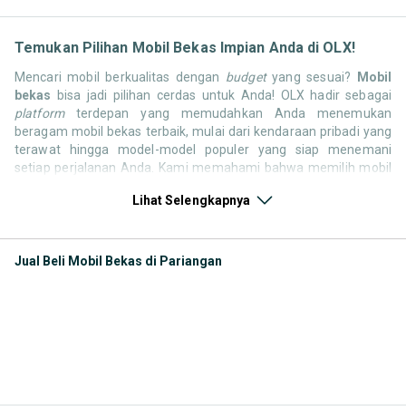
Temukan Pilihan Mobil Bekas Impian Anda di OLX!
Mencari mobil berkualitas dengan
budget
yang sesuai?
Mobil
bekas
bisa jadi pilihan cerdas untuk Anda! OLX hadir sebagai
platform
terdepan yang memudahkan Anda menemukan
beragam mobil bekas terbaik, mulai dari kendaraan pribadi yang
terawat hingga model-model populer yang siap menemani
setiap perjalanan Anda. Kami memahami bahwa memilih mobil
bekas butuh kepercayaan, oleh karena itu OLX menyediakan
Lihat Selengkapnya
ribuan daftar dari penjual terpercaya di seluruh Indonesia.
Jelajahi sekarang dan temukan mobil bekas yang paling sesuai
dengan gaya hidup, kebutuhan, dan
budget
Anda!
Jual Beli Mobil Bekas di Pariangan
Memilih
mobil bekas
yang tepat tentu bukan perkara mudah.
Apakah Anda mencari mobil keluarga yang luas, SUV yang
tangguh untuk petualangan, sedan yang elegan untuk tampilan
berkelas, atau mobil kota yang irit dan lincah? Di OLX, Anda akan
menemukan berbagai pilihan mobil bekas dari berbagai merek
dan tipe. Kami hadir untuk memastikan pengalaman jual beli
mobil bekas Anda berjalan lancar, efisien, dan menyenangkan.
Yuk, lihat berbagai penawaran mobil bekas yang bisa