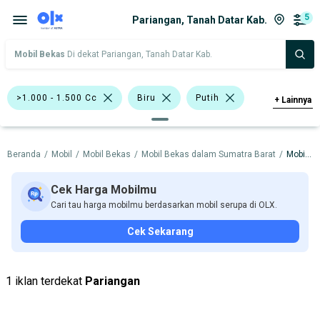
5
Pariangan, Tanah Datar Kab.
Mobil Bekas
Di dekat Pariangan, Tanah Datar Kab.
>1.000 - 1.500 Cc
Biru
Putih
+
Lainnya
Hatchback
Sedan
Toyota Altis
Beranda
/
Mobil
/
Mobil Bekas
/
Mobil Bekas dalam Sumatra Barat
/
Mobil Bekas dalam Tanah Datar Kab.
Toyota Vios
Toyota Kijang Super
Toyota Raize
BMW
Datsun
Cek Harga Mobilmu
Cari tau harga mobilmu berdasarkan mobil serupa di OLX.
Toyota
Cek Sekarang
Harga
Merek Dan Model
Tahun
Tipe Bodi
Tipe Membership
1 iklan terdekat
Pariangan