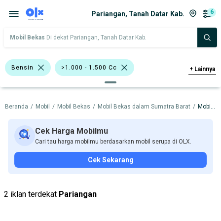
6
Pariangan, Tanah Datar Kab.
Mobil Bekas
Di dekat Pariangan, Tanah Datar Kab.
Bensin
>1.000 - 1.500 Cc
+
Lainnya
>1.500 - 2.000 Cc
Biru
Putih
Beranda
/
Mobil
/
Mobil Bekas
/
Mobil Bekas dalam Sumatra Barat
/
Mobil Bekas dalam Tanah Datar Kab.
Sedan
Minibus
Toyota Altis
Toyota Vios
BMW
Datsun
Cek Harga Mobilmu
Cari tau harga mobilmu berdasarkan mobil serupa di OLX.
Honda
Toyota
Cek Sekarang
Harga
Merek Dan Model
Tahun
Tipe Bodi
Tipe Membership
2 iklan terdekat
Pariangan