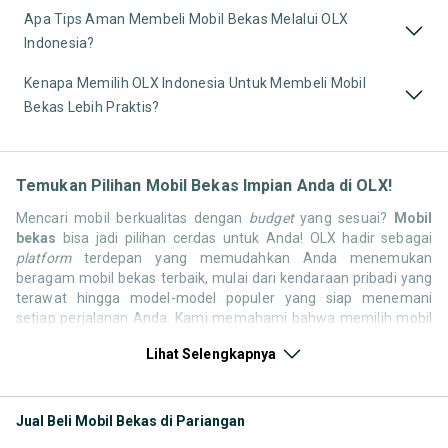
Apa Tips Aman Membeli Mobil Bekas Melalui OLX
Indonesia?
Kenapa Memilih OLX Indonesia Untuk Membeli Mobil
Bekas Lebih Praktis?
Temukan Pilihan Mobil Bekas Impian Anda di OLX!
Mencari mobil berkualitas dengan
budget
yang sesuai?
Mobil
bekas
bisa jadi pilihan cerdas untuk Anda! OLX hadir sebagai
platform
terdepan yang memudahkan Anda menemukan
beragam mobil bekas terbaik, mulai dari kendaraan pribadi yang
terawat hingga model-model populer yang siap menemani
setiap perjalanan Anda. Kami memahami bahwa memilih mobil
bekas butuh kepercayaan, oleh karena itu OLX menyediakan
Lihat Selengkapnya
ribuan daftar dari penjual terpercaya di seluruh Indonesia.
Jelajahi sekarang dan temukan mobil bekas yang paling sesuai
dengan gaya hidup, kebutuhan, dan
budget
Anda!
Jual Beli Mobil Bekas di Pariangan
Memilih
mobil bekas
yang tepat tentu bukan perkara mudah.