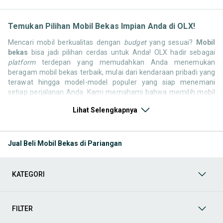
Temukan Pilihan Mobil Bekas Impian Anda di OLX!
Mencari mobil berkualitas dengan
budget
yang sesuai?
Mobil
bekas
bisa jadi pilihan cerdas untuk Anda! OLX hadir sebagai
platform
terdepan yang memudahkan Anda menemukan
beragam mobil bekas terbaik, mulai dari kendaraan pribadi yang
terawat hingga model-model populer yang siap menemani
setiap perjalanan Anda. Kami memahami bahwa memilih mobil
bekas butuh kepercayaan, oleh karena itu OLX menyediakan
Lihat Selengkapnya
ribuan daftar dari penjual terpercaya di seluruh Indonesia.
Jelajahi sekarang dan temukan mobil bekas yang paling sesuai
dengan gaya hidup, kebutuhan, dan
budget
Anda!
Jual Beli Mobil Bekas di Pariangan
Memilih
mobil bekas
yang tepat tentu bukan perkara mudah.
Apakah Anda mencari mobil keluarga yang luas, SUV yang
tangguh untuk petualangan, sedan yang elegan untuk tampilan
KATEGORI
berkelas, atau mobil kota yang irit dan lincah? Di OLX, Anda akan
menemukan berbagai pilihan mobil bekas dari berbagai merek
dan tipe. Kami hadir untuk memastikan pengalaman jual beli
mobil bekas Anda berjalan lancar, efisien, dan menyenangkan.
FILTER
Yuk, lihat berbagai penawaran mobil bekas yang bisa