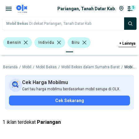
5
Pariangan, Tanah Datar Kab.
Mobil Bekas
Di dekat Pariangan, Tanah Datar Kab.
Bensin
Individu
Biru
+
Lainnya
Toyota Corolla
Toyota Kijang
Beranda
/
Mobil
/
Mobil Bekas
/
Mobil Bekas dalam Sumatra Barat
/
Mobil Bekas dalam Tanah Datar Kab.
Datsun
Toyota
Volkswagen
Harga
Merek Dan Model
Tahun
Cek Harga Mobilmu
Cari tau harga mobilmu berdasarkan mobil serupa di OLX.
Tipe Bodi
Tipe Membership
Cek Sekarang
1 iklan terdekat
Pariangan