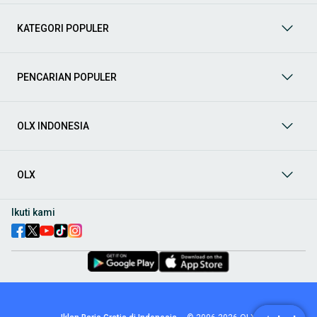
mendukung mobilitas Anda sekarang juga! Berikut adalah
kategori lainnya yang bisa Anda temukan:
KATEGORI POPULER
Mobil
: Temukan berbagai pilihan mobil berkualitas dan
terpercaya di OLX! Dapatkan penawaran terbaik untuk
berbagai jenis mobil baru maupun bekas dengan kondisi
PENCARIAN POPULER
prima dan riwayat yang jelas. Mulai dari Honda, Toyota,
Suzuki, hingga Mitsubishi, tersedia berbagai model MPV, SUV,
Sedan, dan lainnya.
OLX INDONESIA
Aksesoris Mobil
: Lengkapi tampilan dan fungsionalitas mobil
Anda dengan
aksesoris mobil
terbaik dari OLX! Temukan
beragam pilihan produk berkualitas tinggi, mulai dari
aksesoris interior seperti sarung jok dan karpet, hingga
OLX
aksesoris eksterior seperti
body kit
dan
roof rack
.
Audio Mobil
: Nikmati perjalanan Anda dengan pengalaman
Ikuti kami
audio terbaik bersama
audio mobil
dari OLX! Tersedia
berbagai pilihan
head unit
, speaker, amplifier, subwoofer,
hingga instalasi audio profesional. Cocok untuk Anda yang
ingin meningkatkan kualitas suara dalam kabin
mobil
,
menjadikan setiap perjalanan lebih menyenangkan.
Spare Part Mobil
: Jaga performa
mobil
Anda dengan
spare
part mobil
original dan berkualitas dari OLX! Temukan
berbagai komponen penting mulai dari filter oli, kampas rem,