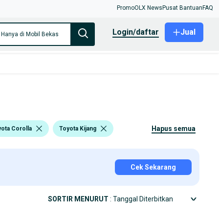
Promo
OLX News
Pusat Bantuan
FAQ
login/daftar
Jual
Hanya di Mobil Bekas
hapus semua
ota Corolla
Toyota Kijang
Cek Sekarang
SORTIR MENURUT
: Tanggal Diterbitkan