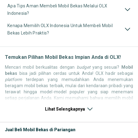
Apa Tips Aman Membeli Mobil Bekas Melalui OLX
Indonesia?
Kenapa Memilih OLX Indonesia Untuk Membeli Mobil
Bekas Lebih Praktis?
Temukan Pilihan Mobil Bekas Impian Anda di OLX!
Mencari mobil berkualitas dengan
budget
yang sesuai?
Mobil
bekas
bisa jadi pilihan cerdas untuk Anda! OLX hadir sebagai
platform
terdepan yang memudahkan Anda menemukan
beragam mobil bekas terbaik, mulai dari kendaraan pribadi yang
terawat hingga model-model populer yang siap menemani
setiap perjalanan Anda. Kami memahami bahwa memilih mobil
bekas butuh kepercayaan, oleh karena itu OLX menyediakan
Lihat Selengkapnya
ribuan daftar dari penjual terpercaya di seluruh Indonesia.
Jelajahi sekarang dan temukan mobil bekas yang paling sesuai
dengan gaya hidup, kebutuhan, dan
budget
Anda!
Jual Beli Mobil Bekas di Pariangan
Memilih
mobil bekas
yang tepat tentu bukan perkara mudah.