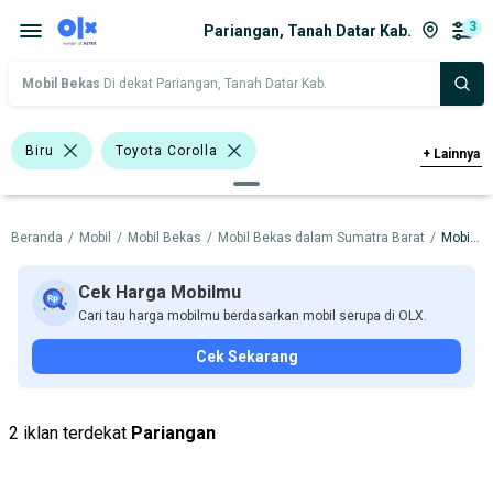
3
Pariangan, Tanah Datar Kab.
Mobil Bekas
Di dekat Pariangan, Tanah Datar Kab.
Biru
Toyota Corolla
+
Lainnya
Toyota Kijang
Datsun
Toyota
Beranda
/
Mobil
/
Mobil Bekas
/
Mobil Bekas dalam Sumatra Barat
/
Mobil Bekas dalam Tanah Datar Kab.
Volkswagen
Harga
Merek Dan Model
Tahun
Cek Harga Mobilmu
Cari tau harga mobilmu berdasarkan mobil serupa di OLX.
Tipe Bodi
Tipe Membership
Cek Sekarang
2 iklan terdekat
Pariangan