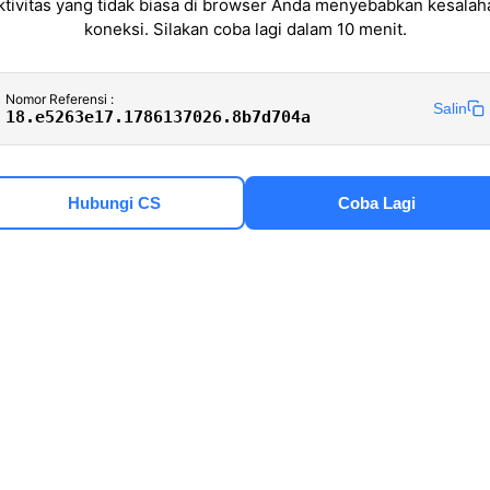
ktivitas yang tidak biasa di browser Anda menyebabkan kesalah
koneksi. Silakan coba lagi dalam 10 menit.
Nomor Referensi :
Salin
18.e5263e17.1786137026.8b7d704a
Hubungi CS
Coba Lagi