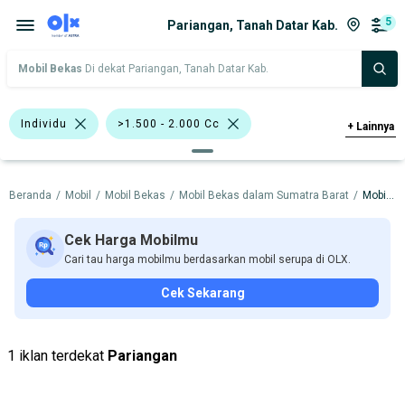
5
Pariangan, Tanah Datar Kab.
Mobil Bekas
Di dekat Pariangan, Tanah Datar Kab.
Individu
>1.500 - 2.000 Cc
+
Lainnya
>2.000 - 3.000 Cc
Biru
Putih
Beranda
/
Mobil
/
Mobil Bekas
/
Mobil Bekas dalam Sumatra Barat
/
Mobil Bekas dalam Tanah Datar Kab.
Honda Civic
Toyota Dyna
BMW
Datsun
Honda
Isuzu
Cek Harga Mobilmu
Cari tau harga mobilmu berdasarkan mobil serupa di OLX.
Suzuki
Toyota
Cek Sekarang
Harga
Merek Dan Model
Tahun
Tipe Bodi
Tipe Membership
1 iklan terdekat
Pariangan