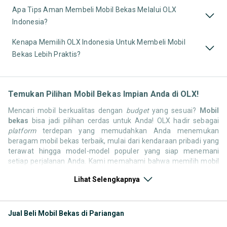
Apa Tips Aman Membeli Mobil Bekas Melalui OLX
Indonesia?
Kenapa Memilih OLX Indonesia Untuk Membeli Mobil
Bekas Lebih Praktis?
Temukan Pilihan Mobil Bekas Impian Anda di OLX!
Mencari mobil berkualitas dengan
budget
yang sesuai?
Mobil
bekas
bisa jadi pilihan cerdas untuk Anda! OLX hadir sebagai
platform
terdepan yang memudahkan Anda menemukan
beragam mobil bekas terbaik, mulai dari kendaraan pribadi yang
terawat hingga model-model populer yang siap menemani
setiap perjalanan Anda. Kami memahami bahwa memilih mobil
bekas butuh kepercayaan, oleh karena itu OLX menyediakan
Lihat Selengkapnya
ribuan daftar dari penjual terpercaya di seluruh Indonesia.
Jelajahi sekarang dan temukan mobil bekas yang paling sesuai
dengan gaya hidup, kebutuhan, dan
budget
Anda!
Jual Beli Mobil Bekas di Pariangan
Memilih
mobil bekas
yang tepat tentu bukan perkara mudah.