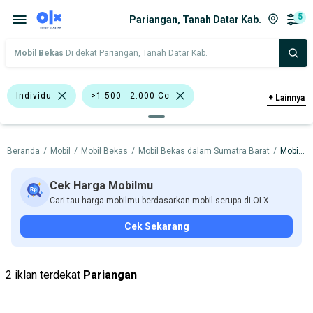
5
Pariangan, Tanah Datar Kab.
Mobil Bekas
Di dekat Pariangan, Tanah Datar Kab.
Individu
>1.500 - 2.000 Cc
+
Lainnya
>2.000 - 3.000 Cc
Biru
Putih
Beranda
/
Mobil
/
Mobil Bekas
/
Mobil Bekas dalam Sumatra Barat
/
Mobil Bekas dalam Tanah Datar Kab.
Honda Civic
Toyota Kijang Super
BMW
Datsun
Honda
Cek Harga Mobilmu
Cari tau harga mobilmu berdasarkan mobil serupa di OLX.
Isuzu
Mitsubishi
Suzuki
Cek Sekarang
Toyota
Harga
Merek Dan Model
Tahun
2 iklan terdekat
Pariangan
Tipe Bodi
Tipe Membership