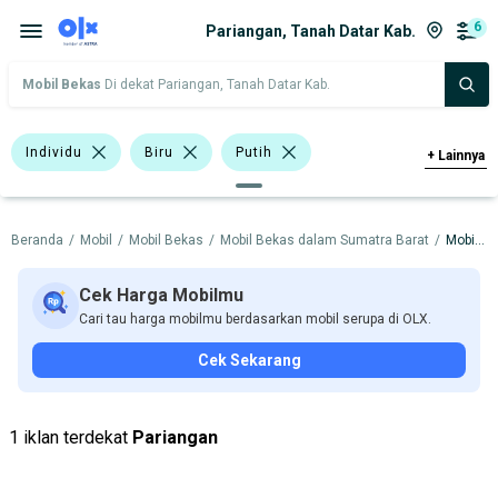
6
Pariangan, Tanah Datar Kab.
Mobil Bekas
Di dekat Pariangan, Tanah Datar Kab.
Individu
Biru
Putih
+
Lainnya
Lainnya
Bensin
Beranda
/
Mobil
/
Mobil Bekas
/
Mobil Bekas dalam Sumatra Barat
/
Mobil Bekas dalam Tanah Datar Kab.
>1.500 - 2.000 Cc
>2.000 - 3.000 Cc
Honda Civic
Toyota Kijang Super
Cek Harga Mobilmu
Cari tau harga mobilmu berdasarkan mobil serupa di OLX.
BMW
Datsun
Honda
Cek Sekarang
Isuzu
Suzuki
Toyota
Harga
Merek Dan Model
Tahun
1 iklan terdekat
Pariangan
Tipe Bodi
Tipe Membership