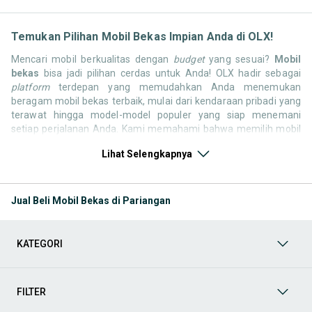
Temukan Pilihan Mobil Bekas Impian Anda di OLX!
Mencari mobil berkualitas dengan
budget
yang sesuai?
Mobil
bekas
bisa jadi pilihan cerdas untuk Anda! OLX hadir sebagai
platform
terdepan yang memudahkan Anda menemukan
beragam mobil bekas terbaik, mulai dari kendaraan pribadi yang
terawat hingga model-model populer yang siap menemani
setiap perjalanan Anda. Kami memahami bahwa memilih mobil
bekas butuh kepercayaan, oleh karena itu OLX menyediakan
Lihat Selengkapnya
ribuan daftar dari penjual terpercaya di seluruh Indonesia.
Jelajahi sekarang dan temukan mobil bekas yang paling sesuai
dengan gaya hidup, kebutuhan, dan
budget
Anda!
Jual Beli Mobil Bekas di Pariangan
Memilih
mobil bekas
yang tepat tentu bukan perkara mudah.
Apakah Anda mencari mobil keluarga yang luas, SUV yang
tangguh untuk petualangan, sedan yang elegan untuk tampilan
KATEGORI
berkelas, atau mobil kota yang irit dan lincah? Di OLX, Anda akan
menemukan berbagai pilihan mobil bekas dari berbagai merek
dan tipe. Kami hadir untuk memastikan pengalaman jual beli
mobil bekas Anda berjalan lancar, efisien, dan menyenangkan.
FILTER
Yuk, lihat berbagai penawaran mobil bekas yang bisa