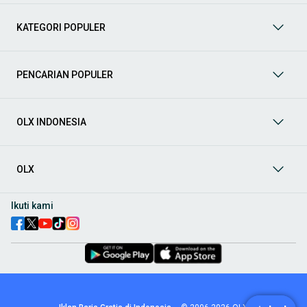
mendukung mobilitas Anda sekarang juga! Berikut adalah
kategori lainnya yang bisa Anda temukan:
KATEGORI POPULER
Mobil
: Temukan berbagai pilihan mobil berkualitas dan
terpercaya di OLX! Dapatkan penawaran terbaik untuk
berbagai jenis mobil baru maupun bekas dengan kondisi
PENCARIAN POPULER
prima dan riwayat yang jelas. Mulai dari Honda, Toyota,
Suzuki, hingga Mitsubishi, tersedia berbagai model MPV, SUV,
Sedan, dan lainnya.
OLX INDONESIA
Aksesoris Mobil
: Lengkapi tampilan dan fungsionalitas mobil
Anda dengan
aksesoris mobil
terbaik dari OLX! Temukan
beragam pilihan produk berkualitas tinggi, mulai dari
aksesoris interior seperti sarung jok dan karpet, hingga
OLX
aksesoris eksterior seperti
body kit
dan
roof rack
.
Audio Mobil
: Nikmati perjalanan Anda dengan pengalaman
Ikuti kami
audio terbaik bersama
audio mobil
dari OLX! Tersedia
berbagai pilihan
head unit
, speaker, amplifier, subwoofer,
hingga instalasi audio profesional. Cocok untuk Anda yang
ingin meningkatkan kualitas suara dalam kabin
mobil
,
menjadikan setiap perjalanan lebih menyenangkan.
Spare Part Mobil
: Jaga performa
mobil
Anda dengan
spare
part mobil
original dan berkualitas dari OLX! Temukan
berbagai komponen penting mulai dari filter oli, kampas rem,