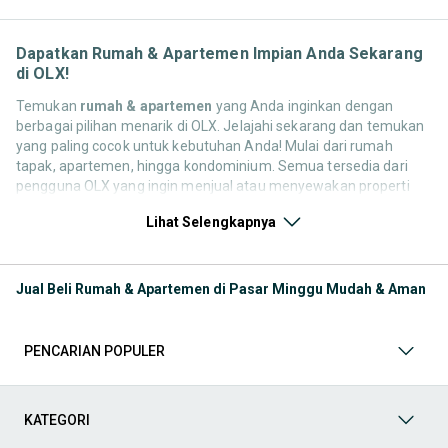
Dapatkan Rumah & Apartemen Impian Anda Sekarang
di OLX!
Temukan
rumah & apartemen
yang Anda inginkan dengan
berbagai pilihan menarik di OLX. Jelajahi sekarang dan temukan
yang paling cocok untuk kebutuhan Anda! Mulai dari rumah
tapak, apartemen, hingga kondominium. Semua tersedia dari
pengguna OLX yang ingin menjual atau menyewakan properti
mereka. Yuk, lihat pilihan properti bekas maupun baru yang
Lihat Selengkapnya
tersedia untuk Anda sekarang!
Sewa Rumah & Apartemen
Temukan berbagai pilihan
tempat tinggal, mulai dari rumah tapak, apartemen, hingga
Jual Beli Rumah & Apartemen di Pasar Minggu Mudah & Aman
kondominium. Jelajahi properti berdasarkan lokasi, jumlah
kamar, fasilitas, dan harga yang sesuai dengan anggaran
Anda. Dapatkan hunian impian Anda sekarang!
PENCARIAN POPULER
Tanah
Cari penawaran menarik di kategori
Tanah
, termasuk
tanah kavling, lahan pertanian, dan lahan industri. Sesuaikan
dengan kebutuhan pembangunan atau investasi Anda.
Temukan lokasi strategis dengan harga terbaik di OLX.
KATEGORI
Indekos
Jelajahi berbagai pilihan
Indekos
di OLX! Temukan