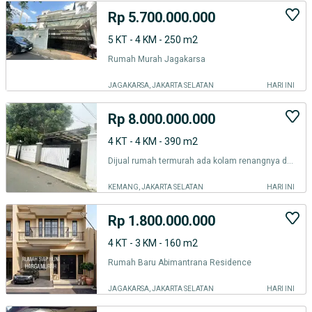
Rp 5.700.000.000
5 KT - 4 KM - 250 m2
Rumah Murah Jagakarsa
JAGAKARSA, JAKARTA SELATAN
HARI INI
Rp 8.000.000.000
4 KT - 4 KM - 390 m2
Dijual rumah termurah ada kolam renangnya di kemang jakatta selatan
KEMANG, JAKARTA SELATAN
HARI INI
Rp 1.800.000.000
4 KT - 3 KM - 160 m2
Rumah Baru Abimantrana Residence
JAGAKARSA, JAKARTA SELATAN
HARI INI