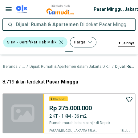
Dijual: Rumah & Apartemen
Di dekat Pasar Minggu, Jakarta Selatan
SHM - Sertifikat Hak Milik
Harga
+
Lainnya
Luas Tanah
Luas Bangunan
Beranda
/
...
/
Dijual: Rumah & Apartemen dalam Jakarta D.K.I.
/
Dijual: Rumah & Apartemen dalam Jakarta Selatan
Kamar Tidur
8.719 iklan terdekat
Pasar Minggu
Rp 275.000.000
2 KT - 1 KM - 36 m2
Rumah murah bebas banjir di Depok
PASAR MINGGU, JAKARTA SELATAN
18 JUL