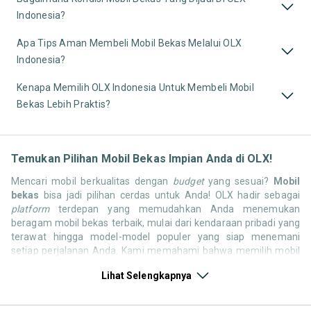
Indonesia?
Apa Tips Aman Membeli Mobil Bekas Melalui OLX
Indonesia?
Kenapa Memilih OLX Indonesia Untuk Membeli Mobil
Bekas Lebih Praktis?
Temukan Pilihan Mobil Bekas Impian Anda di OLX!
Mencari mobil berkualitas dengan
budget
yang sesuai?
Mobil
bekas
bisa jadi pilihan cerdas untuk Anda! OLX hadir sebagai
platform
terdepan yang memudahkan Anda menemukan
beragam mobil bekas terbaik, mulai dari kendaraan pribadi yang
terawat hingga model-model populer yang siap menemani
setiap perjalanan Anda. Kami memahami bahwa memilih mobil
bekas butuh kepercayaan, oleh karena itu OLX menyediakan
Lihat Selengkapnya
ribuan daftar dari penjual terpercaya di seluruh Indonesia.
Jelajahi sekarang dan temukan mobil bekas yang paling sesuai
dengan gaya hidup, kebutuhan, dan
budget
Anda!