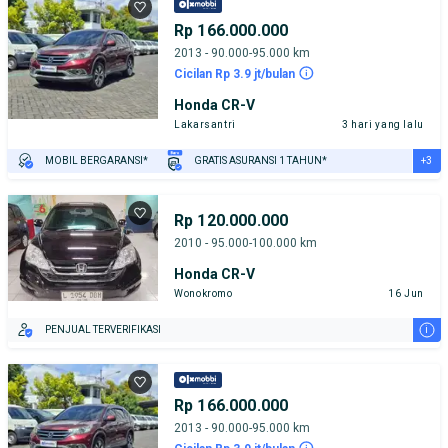
Rp 166.000.000
2013 - 90.000-95.000 km
Cicilan Rp 3.9 jt/bulan
Honda CR-V
Lakarsantri
3 hari yang lalu
+3
MOBIL BERGARANSI*
GRATIS ASURANSI 1 TAHUN*
TEST DRIVE DARI RUMAH
GRATIS BIAYA JASA PERAWATAN*
PENJUAL TERVERIFIKASI
Rp 120.000.000
2010 - 95.000-100.000 km
Honda CR-V
Wonokromo
16 Jun
i
PENJUAL TERVERIFIKASI
Rp 166.000.000
2013 - 90.000-95.000 km