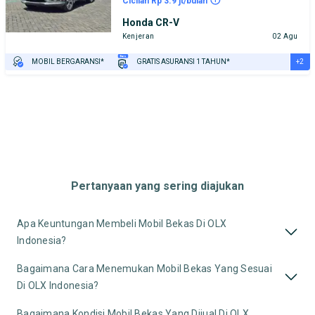
Cicilan Rp 3.9 jt/bulan
Honda CR-V
Kenjeran
02 Agu
+2
MOBIL BERGARANSI*
GRATIS ASURANSI 1 TAHUN*
TEST DRIVE DARI RUMAH
GRATIS BIAYA JASA PERAWATAN*
Pertanyaan yang sering diajukan
Apa Keuntungan Membeli Mobil Bekas Di OLX
Indonesia?
Bagaimana Cara Menemukan Mobil Bekas Yang Sesuai
Di OLX Indonesia?
Bagaimana Kondisi Mobil Bekas Yang Dijual Di OLX