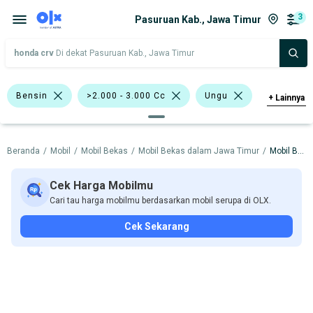
3
Pasuruan Kab., Jawa Timur
honda crv
Di dekat Pasuruan Kab., Jawa Timur
Bensin
>2.000 - 3.000 Cc
Ungu
+
Lainnya
Merah
Beranda
/
Mobil
/
Mobil Bekas
/
Mobil Bekas dalam Jawa Timur
/
Mobil Bekas dalam Pasuruan Kab.
Harga
Merek Dan Model
Tahun
Tipe Bodi
Tipe Membership
Cek Harga Mobilmu
Cari tau harga mobilmu berdasarkan mobil serupa di OLX.
Cek Sekarang