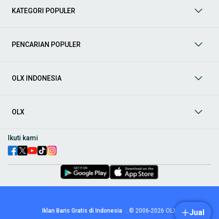
kategori lainnya yang bisa Anda temukan:
KATEGORI POPULER
Mobil
: Temukan berbagai pilihan mobil berkualitas dan
terpercaya di OLX! Dapatkan penawaran terbaik untuk
berbagai jenis mobil baru maupun bekas dengan kondisi
PENCARIAN POPULER
prima dan riwayat yang jelas. Mulai dari Honda, Toyota,
Suzuki, hingga Mitsubishi, tersedia berbagai model MPV, SUV,
Sedan, dan lainnya.
OLX INDONESIA
Aksesoris Mobil
: Lengkapi tampilan dan fungsionalitas mobil
Anda dengan
aksesoris mobil
terbaik dari OLX! Temukan
beragam pilihan produk berkualitas tinggi, mulai dari
aksesoris interior seperti sarung jok dan karpet, hingga
OLX
aksesoris eksterior seperti
body kit
dan
roof rack
.
Audio Mobil
: Nikmati perjalanan Anda dengan pengalaman
Ikuti kami
audio terbaik bersama
audio mobil
dari OLX! Tersedia
berbagai pilihan
head unit
, speaker, amplifier, subwoofer,
hingga instalasi audio profesional. Cocok untuk Anda yang
ingin meningkatkan kualitas suara dalam kabin
mobil
,
menjadikan setiap perjalanan lebih menyenangkan.
Spare Part Mobil
: Jaga performa
mobil
Anda dengan
spare
part mobil
original dan berkualitas dari OLX! Temukan
berbagai komponen penting mulai dari filter oli, kampas rem,
Iklan Baris Gratis di Indonesia
.
© 2006-2026
OLX
Jual
busi, hingga komponen mesin lainnya.