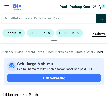
6
Pauh, Padang Kota
Mobil Bekas
Di dekat Pauh, Padang Kota
Bensin
<1.000 Cc
>3.000 Cc
+
Lainnya
Silver
Minibus
Jeep
Beranda
/
Mobil
/
Mobil Bekas
/
Mobil Bekas dalam Sumatra Barat
/
Mobil Bekas dalam Padang Kota
Daihatsu Sirion
Daihatsu Terios
Mazda CX-9
Daihatsu
Kia
Cek Harga Mobilmu
Cari tau harga mobilmu berdasarkan mobil serupa di OLX.
Lexus
Mazda
Suzuki
Cek Sekarang
Harga
Merek Dan Model
Tahun
Tipe Bodi
Tipe Membership
1 iklan terdekat
Pauh