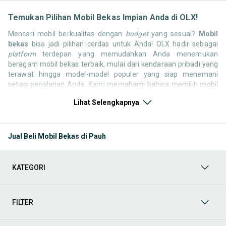
Temukan Pilihan Mobil Bekas Impian Anda di OLX!
Mencari mobil berkualitas dengan
budget
yang sesuai?
Mobil
bekas
bisa jadi pilihan cerdas untuk Anda! OLX hadir sebagai
platform
terdepan yang memudahkan Anda menemukan
beragam mobil bekas terbaik, mulai dari kendaraan pribadi yang
terawat hingga model-model populer yang siap menemani
setiap perjalanan Anda. Kami memahami bahwa memilih mobil
bekas butuh kepercayaan, oleh karena itu OLX menyediakan
Lihat Selengkapnya
ribuan daftar dari penjual terpercaya di seluruh Indonesia.
Jelajahi sekarang dan temukan mobil bekas yang paling sesuai
dengan gaya hidup, kebutuhan, dan
budget
Anda!
Jual Beli Mobil Bekas di Pauh
Memilih
mobil bekas
yang tepat tentu bukan perkara mudah.
Apakah Anda mencari mobil keluarga yang luas, SUV yang
tangguh untuk petualangan, sedan yang elegan untuk tampilan
KATEGORI
berkelas, atau mobil kota yang irit dan lincah? Di OLX, Anda akan
menemukan berbagai pilihan mobil bekas dari berbagai merek
dan tipe. Kami hadir untuk memastikan pengalaman jual beli
mobil bekas Anda berjalan lancar, efisien, dan menyenangkan.
FILTER
Yuk, lihat berbagai penawaran mobil bekas yang bisa
mendukung mobilitas Anda sekarang juga! Berikut adalah