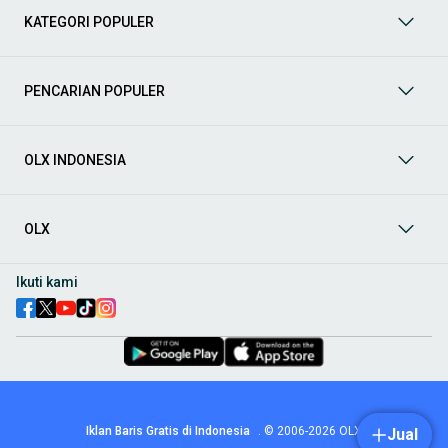
kategori lainnya yang bisa Anda temukan:
KATEGORI POPULER
Mobil
: Temukan berbagai pilihan mobil berkualitas dan
terpercaya di OLX! Dapatkan penawaran terbaik untuk
berbagai jenis mobil baru maupun bekas dengan kondisi
PENCARIAN POPULER
prima dan riwayat yang jelas. Mulai dari Honda, Toyota,
Suzuki, hingga Mitsubishi, tersedia berbagai model MPV, SUV,
Sedan, dan lainnya.
OLX INDONESIA
Aksesoris Mobil
: Lengkapi tampilan dan fungsionalitas mobil
Anda dengan
aksesoris mobil
terbaik dari OLX! Temukan
beragam pilihan produk berkualitas tinggi, mulai dari
aksesoris interior seperti sarung jok dan karpet, hingga
OLX
aksesoris eksterior seperti
body kit
dan
roof rack
.
Audio Mobil
: Nikmati perjalanan Anda dengan pengalaman
Ikuti kami
audio terbaik bersama
audio mobil
dari OLX! Tersedia
berbagai pilihan
head unit
, speaker, amplifier, subwoofer,
hingga instalasi audio profesional. Cocok untuk Anda yang
ingin meningkatkan kualitas suara dalam kabin
mobil
,
menjadikan setiap perjalanan lebih menyenangkan.
Spare Part Mobil
: Jaga performa
mobil
Anda dengan
spare
part mobil
original dan berkualitas dari OLX! Temukan
berbagai komponen penting mulai dari filter oli, kampas rem,
Iklan Baris Gratis di Indonesia
.
© 2006-2026
OLX
Jual
busi, hingga komponen mesin lainnya.