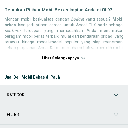
Temukan Pilihan Mobil Bekas Impian Anda di OLX!
Mencari mobil berkualitas dengan
budget
yang sesuai?
Mobil
bekas
bisa jadi pilihan cerdas untuk Anda! OLX hadir sebagai
platform
terdepan yang memudahkan Anda menemukan
beragam mobil bekas terbaik, mulai dari kendaraan pribadi yang
terawat hingga model-model populer yang siap menemani
setiap perjalanan Anda. Kami memahami bahwa memilih mobil
bekas butuh kepercayaan, oleh karena itu OLX menyediakan
Lihat Selengkapnya
ribuan daftar dari penjual terpercaya di seluruh Indonesia.
Jelajahi sekarang dan temukan mobil bekas yang paling sesuai
dengan gaya hidup, kebutuhan, dan
budget
Anda!
Jual Beli Mobil Bekas di Pauh
Memilih
mobil bekas
yang tepat tentu bukan perkara mudah.
Apakah Anda mencari mobil keluarga yang luas, SUV yang
tangguh untuk petualangan, sedan yang elegan untuk tampilan
KATEGORI
berkelas, atau mobil kota yang irit dan lincah? Di OLX, Anda akan
menemukan berbagai pilihan mobil bekas dari berbagai merek
dan tipe. Kami hadir untuk memastikan pengalaman jual beli
mobil bekas Anda berjalan lancar, efisien, dan menyenangkan.
FILTER
Yuk, lihat berbagai penawaran mobil bekas yang bisa
mendukung mobilitas Anda sekarang juga! Berikut adalah