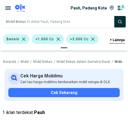
5
Pauh, Padang Kota
Mobil Bekas
Di dekat Pauh, Padang Kota
Bensin
<1.000 Cc
>3.000 Cc
+
Lainnya
Minibus
Jeep
Daihatsu Terios
Beranda
/
Mobil
/
Mobil Bekas
/
Mobil Bekas dalam Sumatra Barat
/
Mobil Bekas dalam Padang Kota
Mazda CX-9
Suzuki Karimun Wagon R
Daihatsu
Kia
Lexus
Cek Harga Mobilmu
Cari tau harga mobilmu berdasarkan mobil serupa di OLX.
Mazda
Suzuki
Cek Sekarang
Harga
Merek Dan Model
Tahun
Tipe Bodi
Tipe Membership
1 iklan terdekat
Pauh