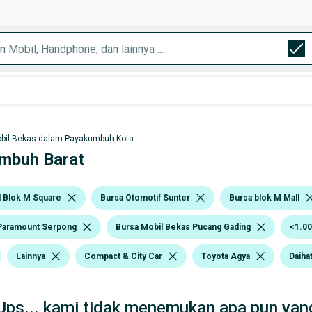
bil Bekas dalam Payakumbuh Kota
umbuh Barat
l Blok M Square
Bursa Otomotif Sunter
Bursa blok M Mall
Paramount Serpong
Bursa Mobil Bekas Pucang Gading
<1.00
Lainnya
Compact & City Car
Toyota Agya
Daiha
Ups... kami tidak menemukan apa pun yang