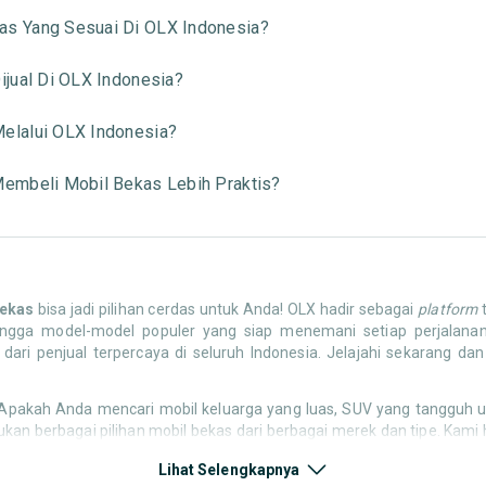
s Yang Sesuai Di OLX Indonesia?
jual Di OLX Indonesia?
elalui OLX Indonesia?
embeli Mobil Bekas Lebih Praktis?
bekas
bisa jadi pilihan cerdas untuk Anda! OLX hadir sebagai
platform
t
t hingga model-model populer yang siap menemani setiap perjal
dari penjual terpercaya di seluruh Indonesia. Jelajahi sekarang d
Apakah Anda mencari mobil keluarga yang luas, SUV yang tangguh un
ukan berbagai pilihan mobil bekas dari berbagai merek dan tipe. Kam
ai penawaran mobil bekas yang bisa mendukung mobilitas Anda sekarang
Lihat Selengkapnya