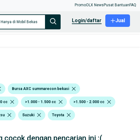
Promo
OLX News
Pusat Bantuan
FAQ
login/daftar
Jual
Hanya di Mobil Bekas
Bursa AXC summarecon bekasi
0 cc
>1.000 - 1.500 cc
>1.500 - 2.000 cc
tsu
Suzuki
Toyota
 cocok dengan pencarian ini :(