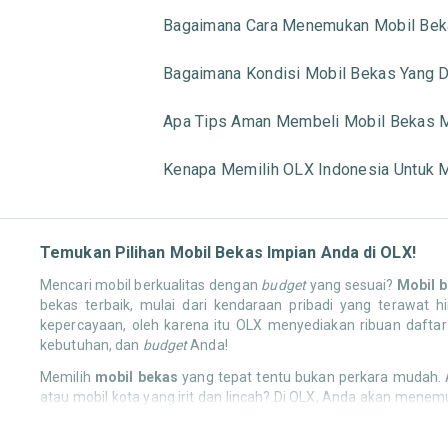
Bagaimana Cara Menemukan Mobil Beka
Bagaimana Kondisi Mobil Bekas Yang Di
Apa Tips Aman Membeli Mobil Bekas M
Kenapa Memilih OLX Indonesia Untuk M
Temukan Pilihan Mobil Bekas Impian Anda di OLX!
Mencari mobil berkualitas dengan
budget
yang sesuai?
Mobil 
bekas terbaik, mulai dari kendaraan pribadi yang terawa
kepercayaan, oleh karena itu OLX menyediakan ribuan daftar 
kebutuhan, dan
budget
Anda!
Memilih
mobil bekas
yang tepat tentu bukan perkara mudah. 
atau mobil kota yang irit dan lincah? Di OLX, Anda akan menem
berjalan lancar, efisien, dan menyenangkan. Yuk, lihat berbag