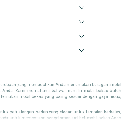
erdepan yang memudahkan Anda menemukan beragam mobil
anan Anda. Kami memahami bahwa memilih mobil bekas butuh
an temukan mobil bekas yang paling sesuai dengan gaya hidup,
tuk petualangan, sedan yang elegan untuk tampilan berkelas,
i hadir untuk memastikan pengalaman jual beli mobil bekas Anda
 juga! Berikut adalah kategori lainnya yang bisa Anda temukan: