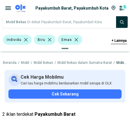
5
Payakumbuh Barat, Payakumbuh Kota
Mobil Bekas
Di dekat Payakumbuh Barat, Payakumbuh Kota
Individu
Biru
Emas
+
Lainnya
Abu-Abu
Merah
Hatchback
Beranda
/
Mobil
/
Mobil Bekas
/
Mobil Bekas dalam Sumatra Barat
/
Mobil Bekas dalam Payakumbuh Kota
Compact & City Car
Jeep
Daihatsu Feroza
Hyundai Atoz
Cek Harga Mobilmu
Cari tau harga mobilmu berdasarkan mobil serupa di OLX.
Toyota Corolla
Toyota Vios
Cek Sekarang
Chevrolet
Daihatsu
Honda
Hyundai
Toyota
2 iklan terdekat
Payakumbuh Barat
Harga
Merek Dan Model
Tahun