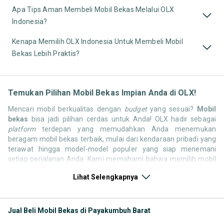
Apa Tips Aman Membeli Mobil Bekas Melalui OLX
Indonesia?
Kenapa Memilih OLX Indonesia Untuk Membeli Mobil
Bekas Lebih Praktis?
Temukan Pilihan Mobil Bekas Impian Anda di OLX!
Mencari mobil berkualitas dengan
budget
yang sesuai?
Mobil
bekas
bisa jadi pilihan cerdas untuk Anda! OLX hadir sebagai
platform
terdepan yang memudahkan Anda menemukan
beragam mobil bekas terbaik, mulai dari kendaraan pribadi yang
terawat hingga model-model populer yang siap menemani
setiap perjalanan Anda. Kami memahami bahwa memilih mobil
bekas butuh kepercayaan, oleh karena itu OLX menyediakan
Lihat Selengkapnya
ribuan daftar dari penjual terpercaya di seluruh Indonesia.
Jelajahi sekarang dan temukan mobil bekas yang paling sesuai
dengan gaya hidup, kebutuhan, dan
budget
Anda!
Jual Beli Mobil Bekas di Payakumbuh Barat
Memilih
mobil bekas
yang tepat tentu bukan perkara mudah.