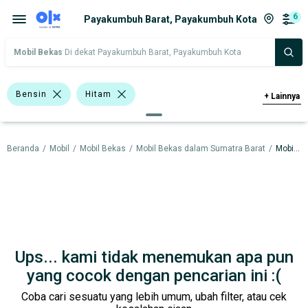
6
Payakumbuh Barat, Payakumbuh Kota
Mobil Bekas
Di dekat Payakumbuh Barat, Payakumbuh Kota
Bensin
Hitam
+
Lainnya
Bursa Mobil Blok M Square
Beranda
/
Mobil
/
Mobil Bekas
/
Mobil Bekas dalam Sumatra Barat
/
Mobil Bekas dalam Payakumbuh Kota
Bursa Mobil Kelapa Gading
Bursa Mobil Bintaro
Bursa Blok M Mall
Bursa Mobil BSD
Bursa BEZ Paramount Serpong
Ups... kami tidak menemukan apa pun
Bursa Mobil Bekas Giant (BMB)
yang cocok dengan pencarian ini :(
Coba cari sesuatu yang lebih umum, ubah filter, atau cek
Hatchback
Toyota Agya