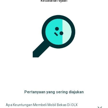
kesalahan ejaan
Toyota Yaris
Honda
Hyundai
Suzuki
Toyota
Harga
Merek Dan Model
Tahun
Tipe Bodi
Tipe Membership
Pertanyaan yang sering diajukan
Apa Keuntungan Membeli Mobil Bekas Di OLX