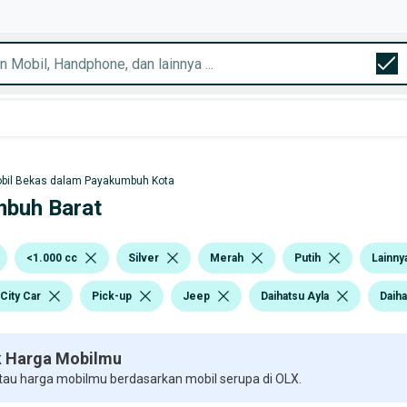
bil Bekas dalam Payakumbuh Kota
mbuh Barat
<1.000 cc
Silver
Merah
Putih
Lainny
City Car
Pick-up
Jeep
Daihatsu Ayla
Daiha
 Harga Mobilmu
 tau harga mobilmu berdasarkan mobil serupa di OLX.