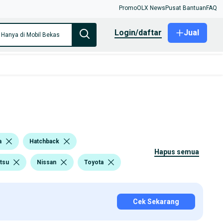
Promo
OLX News
Pusat Bantuan
FAQ
login/daftar
Jual
Hanya di Mobil Bekas
a
Hatchback
hapus semua
tsu
Nissan
Toyota
Cek Sekarang