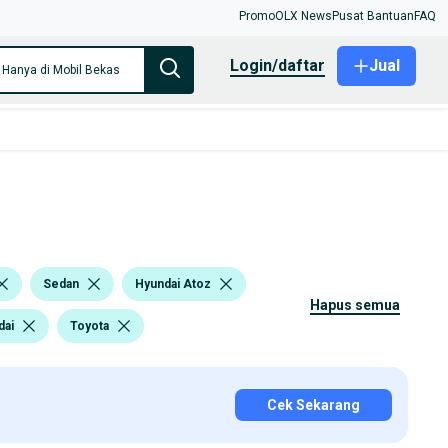
Promo
OLX News
Pusat Bantuan
FAQ
login/daftar
Jual
Hanya di Mobil Bekas
Sedan
Hyundai Atoz
hapus semua
dai
Toyota
Cek Sekarang