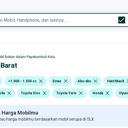
bil Bekas dalam Payakumbuh Kota
 Barat
>1.000 - 1.500 cc
Emas
Abu-abu
Hatchback
lla
Toyota Vios
Toyota Yaris
Honda
Hyun
 Harga Mobilmu
 tau harga mobilmu berdasarkan mobil serupa di OLX.