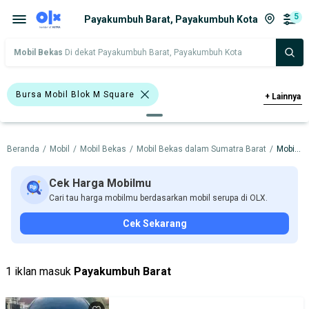
5
Payakumbuh Barat, Payakumbuh Kota
Mobil Bekas
Di dekat Payakumbuh Barat, Payakumbuh Kota
Bursa Mobil Blok M Square
+
Lainnya
Bursa Mobil Kelapa Gading
Beranda
/
Mobil
/
Mobil Bekas
/
Mobil Bekas dalam Sumatra Barat
/
Mobil Bekas dalam Payakumbuh Kota
Bursa Mobil Bintaro
Bursa Blok M Mall
Bursa Mobil BSD
Cek Harga Mobilmu
Cari tau harga mobilmu berdasarkan mobil serupa di OLX.
Bursa BEZ Paramount Serpong
Cek Sekarang
Bursa Mobil Bekas Giant (BMB)
Hitam
Hatchback
Sedan
Toyota Agya
1 iklan masuk
Payakumbuh Barat
Toyota Yaris
Honda
Hyundai