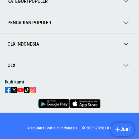
KATEGORI POPULER
prima dan riwayat yang jelas. Mulai dari Honda, Toyota,
Suzuki, hingga Mitsubishi, tersedia berbagai model MPV, SUV,
Sedan, dan lainnya.
PENCARIAN POPULER
Aksesoris Mobil
: Lengkapi tampilan dan fungsionalitas mobil
Anda dengan
aksesoris mobil
terbaik dari OLX! Temukan
beragam pilihan produk berkualitas tinggi, mulai dari
aksesoris interior seperti sarung jok dan karpet, hingga
OLX INDONESIA
aksesoris eksterior seperti
body kit
dan
roof rack
.
Audio Mobil
: Nikmati perjalanan Anda dengan pengalaman
audio terbaik bersama
audio mobil
dari OLX! Tersedia
OLX
berbagai pilihan
head unit
, speaker, amplifier, subwoofer,
hingga instalasi audio profesional. Cocok untuk Anda yang
ingin meningkatkan kualitas suara dalam kabin
mobil
,
Ikuti kami
menjadikan setiap perjalanan lebih menyenangkan.
Spare Part Mobil
: Jaga performa
mobil
Anda dengan
spare
part mobil
original dan berkualitas dari OLX! Temukan
berbagai komponen penting mulai dari filter oli, kampas rem,
busi, hingga komponen mesin lainnya.
Velg dan Ban Mobil
: Tingkatkan keamanan dan penampilan
mobil
Anda dengan pilihan
velg dan ban mobil
terbaik di
Iklan Baris Gratis di Indonesia
.
© 2006-2026
OLX
Jual
OLX! Tersedia berbagai ukuran dan desain velg, serta
beragam jenis ban untuk berbagai kondisi jalan.