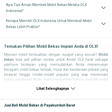
Apa Tips Aman Membeli Mobil Bekas Melalui OLX
Indonesia?
Kenapa Memilih OLX Indonesia Untuk Membeli Mobil
Bekas Lebih Praktis?
Temukan Pilihan Mobil Bekas Impian Anda di OLX!
Mencari mobil berkualitas dengan
budget
yang sesuai?
Mobil
bekas
bisa jadi pilihan cerdas untuk Anda! OLX hadir sebagai
platform
terdepan yang memudahkan Anda menemukan
beragam mobil bekas terbaik, mulai dari kendaraan pribadi yang
terawat hingga model-model populer yang siap menemani
setiap perjalanan Anda. Kami memahami bahwa memilih mobil
bekas butuh kepercayaan, oleh karena itu OLX menyediakan
Lihat Selengkapnya
ribuan daftar dari penjual terpercaya di seluruh Indonesia.
Jelajahi sekarang dan temukan mobil bekas yang paling sesuai
dengan gaya hidup, kebutuhan, dan
budget
Anda!
Jual Beli Mobil Bekas di Payakumbuh Barat
Memilih
mobil bekas
yang tepat tentu bukan perkara mudah.