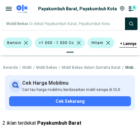
6
Payakumbuh Barat, Payakumbuh Kota
Mobil Bekas
Di dekat Payakumbuh Barat, Payakumbuh Kota
Bensin
>1.000 - 1.500 Cc
Hitam
+
Lainnya
Emas
Abu-Abu
Hatchback
Beranda
/
Mobil
/
Mobil Bekas
/
Mobil Bekas dalam Sumatra Barat
/
Mobil Bekas dalam Payakumbuh Kota
Sedan
Honda Brio
Honda Mobilio
Hyundai Atoz
Cek Harga Mobilmu
Cari tau harga mobilmu berdasarkan mobil serupa di OLX.
Toyota Vios
Honda
Hyundai
Cek Sekarang
Toyota
Harga
Merek Dan Model
Tahun
2 iklan terdekat
Payakumbuh Barat
Tipe Bodi
Tipe Membership