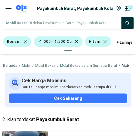
6
Payakumbuh Barat, Payakumbuh Kota
Mobil Bekas
Di dekat Payakumbuh Barat, Payakumbuh Kota
Bensin
>1.000 - 1.500 Cc
Hitam
+
Lainnya
Emas
Abu-Abu
Hatchback
Beranda
/
Mobil
/
Mobil Bekas
/
Mobil Bekas dalam Sumatra Barat
/
Mobil Bekas dalam Payakumbuh Kota
Sedan
Honda Jazz
Hyundai Atoz
Toyota Corolla
Cek Harga Mobilmu
Cari tau harga mobilmu berdasarkan mobil serupa di OLX.
Toyota Vios
Toyota Yaris
Honda
Cek Sekarang
Hyundai
Toyota
Harga
Merek Dan Model
Tahun
2 iklan terdekat
Payakumbuh Barat
Tipe Bodi
Tipe Membership