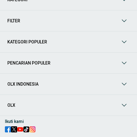
Yuk, lihat berbagai penawaran mobil bekas yang bisa
mendukung mobilitas Anda sekarang juga! Berikut adalah
kategori lainnya yang bisa Anda temukan:
FILTER
Mobil
: Temukan berbagai pilihan mobil berkualitas dan
terpercaya di OLX! Dapatkan penawaran terbaik untuk
berbagai jenis mobil baru maupun bekas dengan kondisi
KATEGORI POPULER
prima dan riwayat yang jelas. Mulai dari Honda, Toyota,
Suzuki, hingga Mitsubishi, tersedia berbagai model MPV, SUV,
Sedan, dan lainnya.
PENCARIAN POPULER
Aksesoris Mobil
: Lengkapi tampilan dan fungsionalitas mobil
Anda dengan
aksesoris mobil
terbaik dari OLX! Temukan
beragam pilihan produk berkualitas tinggi, mulai dari
aksesoris interior seperti sarung jok dan karpet, hingga
OLX INDONESIA
aksesoris eksterior seperti
body kit
dan
roof rack
.
Audio Mobil
: Nikmati perjalanan Anda dengan pengalaman
audio terbaik bersama
audio mobil
dari OLX! Tersedia
OLX
berbagai pilihan
head unit
, speaker, amplifier, subwoofer,
hingga instalasi audio profesional. Cocok untuk Anda yang
ingin meningkatkan kualitas suara dalam kabin
mobil
,
Ikuti kami
menjadikan setiap perjalanan lebih menyenangkan.
Spare Part Mobil
: Jaga performa
mobil
Anda dengan
spare