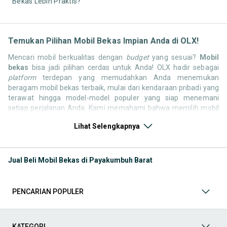
Bekas Lebih Praktis?
Temukan Pilihan Mobil Bekas Impian Anda di OLX!
Mencari mobil berkualitas dengan
budget
yang sesuai?
Mobil
bekas
bisa jadi pilihan cerdas untuk Anda! OLX hadir sebagai
platform
terdepan yang memudahkan Anda menemukan
beragam mobil bekas terbaik, mulai dari kendaraan pribadi yang
terawat hingga model-model populer yang siap menemani
setiap perjalanan Anda. Kami memahami bahwa memilih mobil
bekas butuh kepercayaan, oleh karena itu OLX menyediakan
Lihat Selengkapnya
ribuan daftar dari penjual terpercaya di seluruh Indonesia.
Jelajahi sekarang dan temukan mobil bekas yang paling sesuai
dengan gaya hidup, kebutuhan, dan
budget
Anda!
Jual Beli Mobil Bekas di Payakumbuh Barat
Memilih
mobil bekas
yang tepat tentu bukan perkara mudah.
Apakah Anda mencari mobil keluarga yang luas, SUV yang
tangguh untuk petualangan, sedan yang elegan untuk tampilan
PENCARIAN POPULER
berkelas, atau mobil kota yang irit dan lincah? Di OLX, Anda akan
menemukan berbagai pilihan mobil bekas dari berbagai merek
dan tipe. Kami hadir untuk memastikan pengalaman jual beli
mobil bekas Anda berjalan lancar, efisien, dan menyenangkan.
KATEGORI