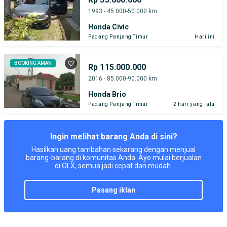
1993 - 45.000-50.000 km
Honda Civic
Padang Panjang Timur
Hari ini
BOOKING AMAN
Rp 115.000.000
2016 - 85.000-90.000 km
Honda Brio
Padang Panjang Timur
2 hari yang lalu
Ingin melihat barang Anda di sini?
Hasilkan uang tambahan sekarang dengan menjual
barang-barang di komunitas Anda. Ayo mulai berjualan
di OLX, semua jadi cepat dan mudah.
pasang iklan