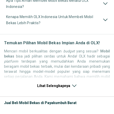
Apa Tips Aman Membeli Mobil Bekas Melalui OLX
Indonesia?
Kenapa Memilih OLX Indonesia Untuk Membeli Mobil
Bekas Lebih Praktis?
Temukan Pilihan Mobil Bekas Impian Anda di OLX!
Mencari mobil berkualitas dengan
budget
yang sesuai?
Mobil
bekas
bisa jadi pilihan cerdas untuk Anda! OLX hadir sebagai
platform
terdepan yang memudahkan Anda menemukan
beragam mobil bekas terbaik, mulai dari kendaraan pribadi yang
terawat hingga model-model populer yang siap menemani
setiap perjalanan Anda. Kami memahami bahwa memilih mobil
bekas butuh kepercayaan, oleh karena itu OLX menyediakan
Lihat Selengkapnya
ribuan daftar dari penjual terpercaya di seluruh Indonesia.
Jelajahi sekarang dan temukan mobil bekas yang paling sesuai
dengan gaya hidup, kebutuhan, dan
budget
Anda!
Jual Beli Mobil Bekas di Payakumbuh Barat
Memilih
mobil bekas
yang tepat tentu bukan perkara mudah.
Apakah Anda mencari mobil keluarga yang luas, SUV yang