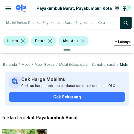
5
Payakumbuh Barat, Payakumbuh Kota
Mobil Bekas
Di dekat Payakumbuh Barat, Payakumbuh Kota
Hitam
Emas
Abu-Abu
+
Lainnya
>1.000 - 1.500 Cc
Hatchback
Beranda
/
Mobil
/
Mobil Bekas
/
Mobil Bekas dalam Sumatra Barat
/
Mobil Bekas dalam Payakumbuh Kota
Sedan
Hyundai Atoz
Toyota Corolla
Toyota Vios
Cek Harga Mobilmu
Cari tau harga mobilmu berdasarkan mobil serupa di OLX.
Toyota Yaris
Honda
Hyundai
Cek Sekarang
Toyota
Harga
Merek Dan Model
Tahun
6 iklan terdekat
Payakumbuh Barat
Tipe Bodi
Tipe Membership