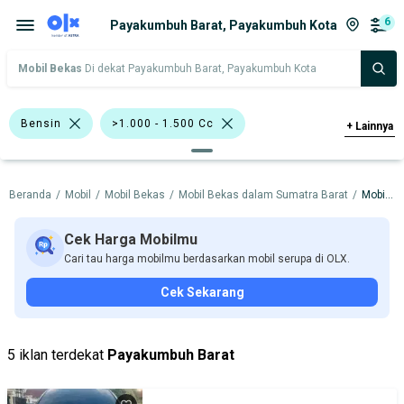
6
Payakumbuh Barat, Payakumbuh Kota
Mobil Bekas
Di dekat Payakumbuh Barat, Payakumbuh Kota
Bensin
>1.000 - 1.500 Cc
+
Lainnya
Hatchback
Sedan
Hitam
Beranda
/
Mobil
/
Mobil Bekas
/
Mobil Bekas dalam Sumatra Barat
/
Mobil Bekas dalam Payakumbuh Kota
Emas
Abu-Abu
Putih
Hyundai Atoz
Toyota Corolla
Cek Harga Mobilmu
Cari tau harga mobilmu berdasarkan mobil serupa di OLX.
Toyota Vios
Toyota Yaris
Honda
Cek Sekarang
Hyundai
Toyota
Harga
Merek Dan Model
Tahun
5 iklan terdekat
Payakumbuh Barat
Tipe Bodi
Tipe Membership