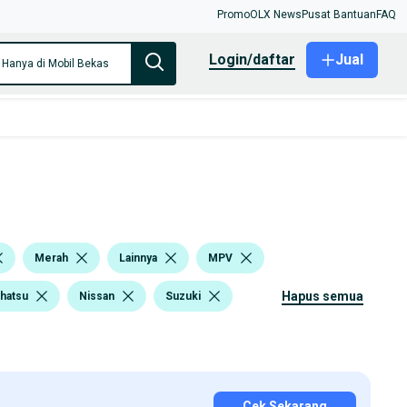
Promo
OLX News
Pusat Bantuan
FAQ
login/daftar
Jual
Hanya di Mobil Bekas
Merah
Lainnya
MPV
hapus semua
ihatsu
Nissan
Suzuki
Cek Sekarang