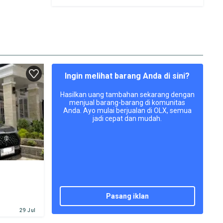
Ingin melihat barang Anda di sini?
Hasilkan uang tambahan sekarang dengan
menjual barang-barang di komunitas
Anda. Ayo mulai berjualan di OLX, semua
jadi cepat dan mudah.
pasang iklan
29 Jul