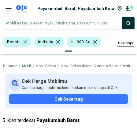
7
Payakumbuh Barat, Payakumbuh Kota
Mobil Bekas
Di dekat Payakumbuh Barat, Payakumbuh Kota
Bensin
Individu
<1.000 Cc
+
Lainnya
>1.000 - 1.500 Cc
Hitam
Silver
Beranda
/
Mobil
/
Mobil Bekas
/
Mobil Bekas dalam Sumatra Barat
/
Mobil Bekas dalam Payakumbuh Kota
Merah
Lainnya
SUV
Minibus
Suzuki Ertiga
Cek Harga Mobilmu
Cari tau harga mobilmu berdasarkan mobil serupa di OLX.
Toyota Avanza
Toyota Rush
Cek Sekarang
Daihatsu
Nissan
Suzuki
Toyota
5 iklan terdekat
Payakumbuh Barat
Harga
Merek Dan Model
Tahun