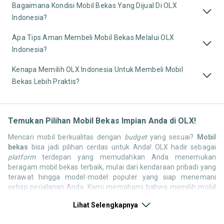
Bagaimana Kondisi Mobil Bekas Yang Dijual Di OLX
Indonesia?
Apa Tips Aman Membeli Mobil Bekas Melalui OLX
Indonesia?
Kenapa Memilih OLX Indonesia Untuk Membeli Mobil
Bekas Lebih Praktis?
Temukan Pilihan Mobil Bekas Impian Anda di OLX!
Mencari mobil berkualitas dengan
budget
yang sesuai?
Mobil
bekas
bisa jadi pilihan cerdas untuk Anda! OLX hadir sebagai
platform
terdepan yang memudahkan Anda menemukan
beragam mobil bekas terbaik, mulai dari kendaraan pribadi yang
terawat hingga model-model populer yang siap menemani
setiap perjalanan Anda. Kami memahami bahwa memilih mobil
bekas butuh kepercayaan, oleh karena itu OLX menyediakan
Lihat Selengkapnya
ribuan daftar dari penjual terpercaya di seluruh Indonesia.
Jelajahi sekarang dan temukan mobil bekas yang paling sesuai