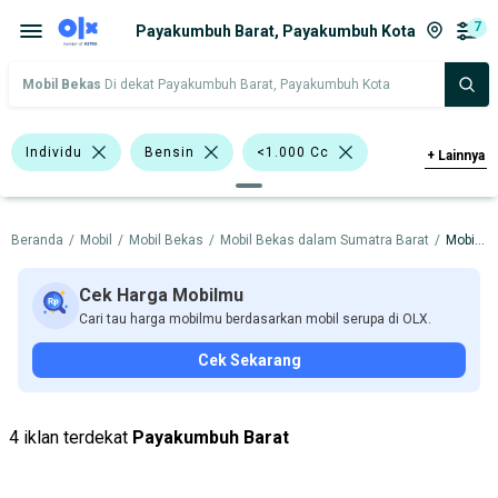
7
Payakumbuh Barat, Payakumbuh Kota
Mobil Bekas
Di dekat Payakumbuh Barat, Payakumbuh Kota
Individu
Bensin
<1.000 Cc
+
Lainnya
>1.000 - 1.500 Cc
Hitam
Silver
Beranda
/
Mobil
/
Mobil Bekas
/
Mobil Bekas dalam Sumatra Barat
/
Mobil Bekas dalam Payakumbuh Kota
Merah
Lainnya
Van
Minibus
Suzuki Ertiga
Cek Harga Mobilmu
Cari tau harga mobilmu berdasarkan mobil serupa di OLX.
Toyota Avanza
Toyota Rush
Cek Sekarang
Daihatsu
Nissan
Suzuki
Toyota
4 iklan terdekat
Payakumbuh Barat
Harga
Merek Dan Model
Tahun