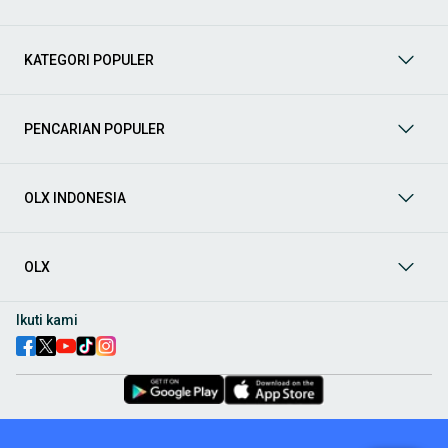
Mobil
: Temukan berbagai pilihan mobil berkualitas dan
terpercaya di OLX! Dapatkan penawaran terbaik untuk
berbagai jenis mobil baru maupun bekas dengan kondisi
KATEGORI POPULER
prima dan riwayat yang jelas. Mulai dari Honda, Toyota,
Suzuki, hingga Mitsubishi, tersedia berbagai model MPV, SUV,
Sedan, dan lainnya.
PENCARIAN POPULER
Aksesoris Mobil
: Lengkapi tampilan dan fungsionalitas mobil
Anda dengan
aksesoris mobil
terbaik dari OLX! Temukan
beragam pilihan produk berkualitas tinggi, mulai dari
aksesoris interior seperti sarung jok dan karpet, hingga
OLX INDONESIA
aksesoris eksterior seperti
body kit
dan
roof rack
.
Audio Mobil
: Nikmati perjalanan Anda dengan pengalaman
audio terbaik bersama
audio mobil
dari OLX! Tersedia
OLX
berbagai pilihan
head unit
, speaker, amplifier, subwoofer,
hingga instalasi audio profesional. Cocok untuk Anda yang
ingin meningkatkan kualitas suara dalam kabin
mobil
,
Ikuti kami
menjadikan setiap perjalanan lebih menyenangkan.
Spare Part Mobil
: Jaga performa
mobil
Anda dengan
spare
part mobil
original dan berkualitas dari OLX! Temukan
berbagai komponen penting mulai dari filter oli, kampas rem,
busi, hingga komponen mesin lainnya.
Velg dan Ban Mobil
: Tingkatkan keamanan dan penampilan