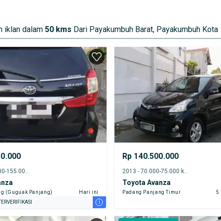
 iklan dalam
50 kms
Dari Payakumbuh Barat, Payakumbuh Kota
50.000
Rp 140.500.000
2016 - 150.000-155.000 km
2013 - 70.000-75.000 km
anza
Toyota Avanza
g (Guguak Panjang)
Hari ini
Padang Panjang Timur
5
i
ERVERIFIKASI