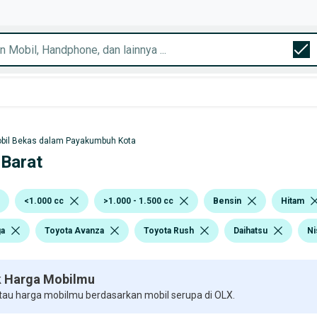
bil Bekas dalam Payakumbuh Kota
 Barat
<1.000 cc
>1.000 - 1.500 cc
Bensin
Hitam
ga
Toyota Avanza
Toyota Rush
Daihatsu
Ni
 Harga Mobilmu
 tau harga mobilmu berdasarkan mobil serupa di OLX.