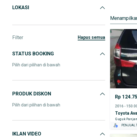
LOKASI
Menampilkan
Filter
hapus semua
STATUS BOOKING
Pilih dari pilihan di bawah
PRODUK DISKON
Rp 124.7
Pilih dari pilihan di bawah
Toyota Av
Guguk Panjan
PENJUAL T
IKLAN VIDEO