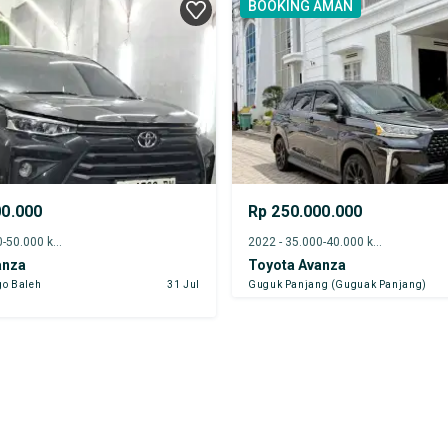
BOOKING AMAN
00.000
Rp 250.000.000
2024 - 45.000-50.000 km
2022 - 35.000-40.000 km
anza
Toyota Avanza
go Baleh
31 Jul
Guguk Panjang (Guguak Panjang)