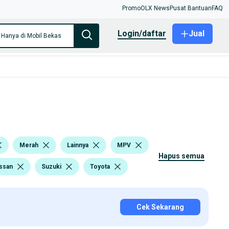
Promo
OLX News
Pusat Bantuan
FAQ
login/daftar
Jual
Hanya di Mobil Bekas
Merah
Lainnya
MPV
hapus semua
ssan
Suzuki
Toyota
Cek Sekarang