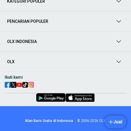
KATEGORI POPULER
prima dan riwayat yang jelas. Mulai dari Honda, Toyota,
Suzuki, hingga Mitsubishi, tersedia berbagai model MPV, SUV,
Sedan, dan lainnya.
PENCARIAN POPULER
Aksesoris Mobil
: Lengkapi tampilan dan fungsionalitas mobil
Anda dengan
aksesoris mobil
terbaik dari OLX! Temukan
beragam pilihan produk berkualitas tinggi, mulai dari
aksesoris interior seperti sarung jok dan karpet, hingga
OLX INDONESIA
aksesoris eksterior seperti
body kit
dan
roof rack
.
Audio Mobil
: Nikmati perjalanan Anda dengan pengalaman
audio terbaik bersama
audio mobil
dari OLX! Tersedia
OLX
berbagai pilihan
head unit
, speaker, amplifier, subwoofer,
hingga instalasi audio profesional. Cocok untuk Anda yang
ingin meningkatkan kualitas suara dalam kabin
mobil
,
Ikuti kami
menjadikan setiap perjalanan lebih menyenangkan.
Spare Part Mobil
: Jaga performa
mobil
Anda dengan
spare
part mobil
original dan berkualitas dari OLX! Temukan
berbagai komponen penting mulai dari filter oli, kampas rem,
busi, hingga komponen mesin lainnya.
Velg dan Ban Mobil
: Tingkatkan keamanan dan penampilan
mobil
Anda dengan pilihan
velg dan ban mobil
terbaik di
Iklan Baris Gratis di Indonesia
.
© 2006-2026
OLX
Jual
OLX! Tersedia berbagai ukuran dan desain velg, serta
beragam jenis ban untuk berbagai kondisi jalan.