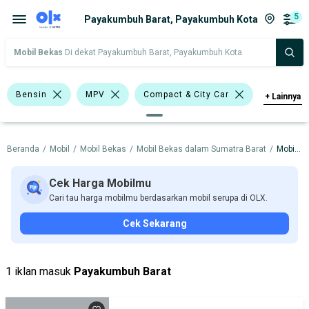
5
Payakumbuh Barat, Payakumbuh Kota
Mobil Bekas
Di dekat Payakumbuh Barat, Payakumbuh Kota
Bensin
MPV
Compact & City Car
+
Lainnya
Jeep
Biru
Merah
Beranda
/
Mobil
/
Mobil Bekas
/
Mobil Bekas dalam Sumatra Barat
/
Mobil Bekas dalam Payakumbuh Kota
Lainnya
Daihatsu
Nissan
Suzuki
Toyota
Suzuki Ertiga
Cek Harga Mobilmu
Cari tau harga mobilmu berdasarkan mobil serupa di OLX.
Harga
Merek Dan Model
Tahun
Cek Sekarang
Tipe Bodi
Tipe Membership
1 iklan masuk
Payakumbuh Barat