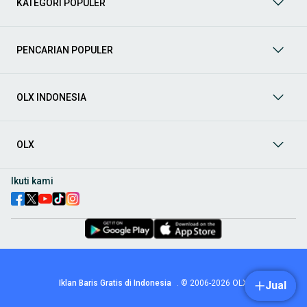
KATEGORI POPULER
prima dan riwayat yang jelas. Mulai dari Honda, Toyota,
Suzuki, hingga Mitsubishi, tersedia berbagai model MPV, SUV,
Sedan, dan lainnya.
PENCARIAN POPULER
Aksesoris Mobil
: Lengkapi tampilan dan fungsionalitas mobil
Anda dengan
aksesoris mobil
terbaik dari OLX! Temukan
beragam pilihan produk berkualitas tinggi, mulai dari
aksesoris interior seperti sarung jok dan karpet, hingga
OLX INDONESIA
aksesoris eksterior seperti
body kit
dan
roof rack
.
Audio Mobil
: Nikmati perjalanan Anda dengan pengalaman
audio terbaik bersama
audio mobil
dari OLX! Tersedia
OLX
berbagai pilihan
head unit
, speaker, amplifier, subwoofer,
hingga instalasi audio profesional. Cocok untuk Anda yang
ingin meningkatkan kualitas suara dalam kabin
mobil
,
Ikuti kami
menjadikan setiap perjalanan lebih menyenangkan.
Spare Part Mobil
: Jaga performa
mobil
Anda dengan
spare
part mobil
original dan berkualitas dari OLX! Temukan
berbagai komponen penting mulai dari filter oli, kampas rem,
busi, hingga komponen mesin lainnya.
Velg dan Ban Mobil
: Tingkatkan keamanan dan penampilan
mobil
Anda dengan pilihan
velg dan ban mobil
terbaik di
Iklan Baris Gratis di Indonesia
.
© 2006-2026
OLX
Jual
OLX! Tersedia berbagai ukuran dan desain velg, serta
beragam jenis ban untuk berbagai kondisi jalan.