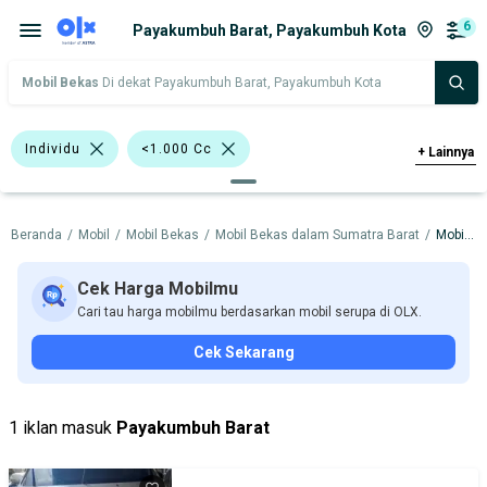
6
Payakumbuh Barat, Payakumbuh Kota
Mobil Bekas
Di dekat Payakumbuh Barat, Payakumbuh Kota
Individu
<1.000 Cc
+
Lainnya
>1.000 - 1.500 Cc
Silver
Merah
Beranda
/
Mobil
/
Mobil Bekas
/
Mobil Bekas dalam Sumatra Barat
/
Mobil Bekas dalam Payakumbuh Kota
Lainnya
MPV
Minibus
Toyota Rush
Daihatsu
Nissan
Cek Harga Mobilmu
Cari tau harga mobilmu berdasarkan mobil serupa di OLX.
Suzuki
Toyota
Cek Sekarang
Harga
Merek Dan Model
Tahun
Tipe Bodi
Tipe Membership
1 iklan masuk
Payakumbuh Barat