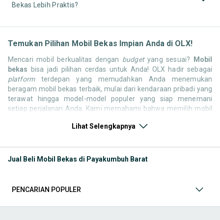
Bekas Lebih Praktis?
Temukan Pilihan Mobil Bekas Impian Anda di OLX!
Mencari mobil berkualitas dengan
budget
yang sesuai?
Mobil
bekas
bisa jadi pilihan cerdas untuk Anda! OLX hadir sebagai
platform
terdepan yang memudahkan Anda menemukan
beragam mobil bekas terbaik, mulai dari kendaraan pribadi yang
terawat hingga model-model populer yang siap menemani
setiap perjalanan Anda. Kami memahami bahwa memilih mobil
bekas butuh kepercayaan, oleh karena itu OLX menyediakan
Lihat Selengkapnya
ribuan daftar dari penjual terpercaya di seluruh Indonesia.
Jelajahi sekarang dan temukan mobil bekas yang paling sesuai
dengan gaya hidup, kebutuhan, dan
budget
Anda!
Jual Beli Mobil Bekas di Payakumbuh Barat
Memilih
mobil bekas
yang tepat tentu bukan perkara mudah.
Apakah Anda mencari mobil keluarga yang luas, SUV yang
tangguh untuk petualangan, sedan yang elegan untuk tampilan
PENCARIAN POPULER
berkelas, atau mobil kota yang irit dan lincah? Di OLX, Anda akan
menemukan berbagai pilihan mobil bekas dari berbagai merek
dan tipe. Kami hadir untuk memastikan pengalaman jual beli