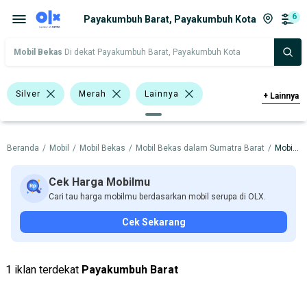
6
Payakumbuh Barat, Payakumbuh Kota
Mobil Bekas
Di dekat Payakumbuh Barat, Payakumbuh Kota
Silver
Merah
Lainnya
+
Lainnya
Individu
<1.000 Cc
Beranda
/
Mobil
/
Mobil Bekas
/
Mobil Bekas dalam Sumatra Barat
/
Mobil Bekas dalam Payakumbuh Kota
>1.000 - 1.500 Cc
MPV
Compact & City Car
Minibus
Cek Harga Mobilmu
Cari tau harga mobilmu berdasarkan mobil serupa di OLX.
Daihatsu
Nissan
Suzuki
Cek Sekarang
Toyota
Toyota Avanza
Toyota Rush
1 iklan terdekat
Payakumbuh Barat
Harga
Merek Dan Model
Tahun