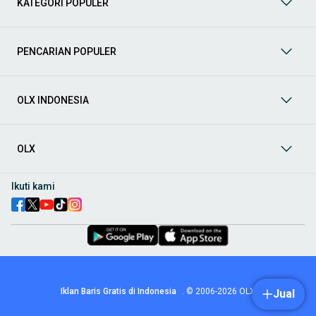
KATEGORI POPULER
prima dan riwayat yang jelas. Mulai dari Honda, Toyota,
Suzuki, hingga Mitsubishi, tersedia berbagai model MPV, SUV,
Sedan, dan lainnya.
PENCARIAN POPULER
Aksesoris Mobil
: Lengkapi tampilan dan fungsionalitas mobil
Anda dengan
aksesoris mobil
terbaik dari OLX! Temukan
beragam pilihan produk berkualitas tinggi, mulai dari
aksesoris interior seperti sarung jok dan karpet, hingga
OLX INDONESIA
aksesoris eksterior seperti
body kit
dan
roof rack
.
Audio Mobil
: Nikmati perjalanan Anda dengan pengalaman
audio terbaik bersama
audio mobil
dari OLX! Tersedia
OLX
berbagai pilihan
head unit
, speaker, amplifier, subwoofer,
hingga instalasi audio profesional. Cocok untuk Anda yang
ingin meningkatkan kualitas suara dalam kabin
mobil
,
Ikuti kami
menjadikan setiap perjalanan lebih menyenangkan.
Spare Part Mobil
: Jaga performa
mobil
Anda dengan
spare
part mobil
original dan berkualitas dari OLX! Temukan
berbagai komponen penting mulai dari filter oli, kampas rem,
busi, hingga komponen mesin lainnya.
Velg dan Ban Mobil
: Tingkatkan keamanan dan penampilan
mobil
Anda dengan pilihan
velg dan ban mobil
terbaik di
Iklan Baris Gratis di Indonesia
.
© 2006-2026
OLX
Jual
OLX! Tersedia berbagai ukuran dan desain velg, serta
beragam jenis ban untuk berbagai kondisi jalan.