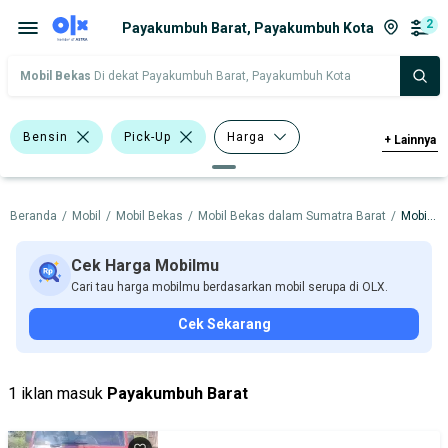
2
Payakumbuh Barat, Payakumbuh Kota
Mobil Bekas
Di dekat Payakumbuh Barat, Payakumbuh Kota
Bensin
Pick-Up
Harga
+
Lainnya
Merek Dan Model
Tahun
Beranda
/
Mobil
/
Mobil Bekas
/
Mobil Bekas dalam Sumatra Barat
/
Mobil Bekas dalam Payakumbuh Kota
Tipe Bodi
Tipe Membership
Cek Harga Mobilmu
Cari tau harga mobilmu berdasarkan mobil serupa di OLX.
Cek Sekarang
1 iklan masuk
Payakumbuh Barat