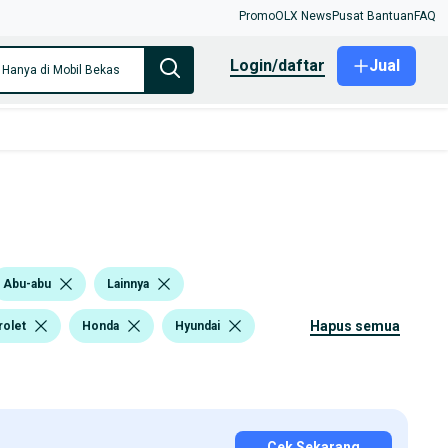
Promo
OLX News
Pusat Bantuan
FAQ
login/daftar
Jual
Hanya di Mobil Bekas
Abu-abu
Lainnya
hapus semua
olet
Honda
Hyundai
Cek Sekarang