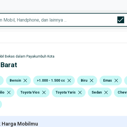
bil Bekas dalam Payakumbuh Kota
 Barat
Bensin
>1.000 - 1.500 cc
Biru
Emas
lio
Toyota Vios
Toyota Yaris
Sedan
Chevr
 Harga Mobilmu