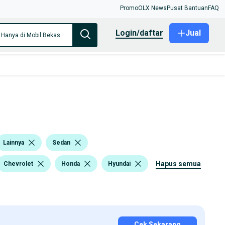
Promo
OLX News
Pusat Bantuan
FAQ
login/daftar
Jual
Hanya di Mobil Bekas
Lainnya
Sedan
hapus semua
Chevrolet
Honda
Hyundai
Cek Sekarang