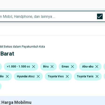
bil Bekas dalam Payakumbuh Kota
 Barat
>1.000 - 1.500 cc
Biru
Emas
Abu-abu
lio
Hyundai Atoz
Toyota Vios
Toyota Yaris
 Harga Mobilmu