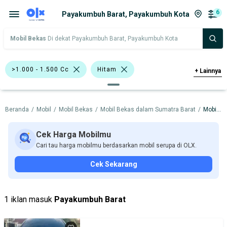
6
Payakumbuh Barat, Payakumbuh Kota
Mobil Bekas
Di dekat Payakumbuh Barat, Payakumbuh Kota
>1.000 - 1.500 Cc
Hitam
+
Lainnya
Abu-Abu
Putih
Beranda
/
Mobil
/
Mobil Bekas
/
Mobil Bekas dalam Sumatra Barat
/
Mobil Bekas dalam Payakumbuh Kota
Bursa Mobil MGK Kemayoran
Bursa Mobil Bintaro
Cek Harga Mobilmu
Cari tau harga mobilmu berdasarkan mobil serupa di OLX.
Bursa Gading Auto Center
Cek Sekarang
Bursa Mobil BSD
Bursa BEZ Paramount Serpong
Sedan
1 iklan masuk
Payakumbuh Barat
Honda Freed
Toyota Yaris