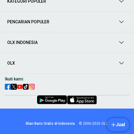
KATEGORI POPULER
prima dan riwayat yang jelas. Mulai dari Honda, Toyota,
Suzuki, hingga Mitsubishi, tersedia berbagai model MPV, SUV,
Sedan, dan lainnya.
PENCARIAN POPULER
Aksesoris Mobil
: Lengkapi tampilan dan fungsionalitas mobil
Anda dengan
aksesoris mobil
terbaik dari OLX! Temukan
beragam pilihan produk berkualitas tinggi, mulai dari
aksesoris interior seperti sarung jok dan karpet, hingga
OLX INDONESIA
aksesoris eksterior seperti
body kit
dan
roof rack
.
Audio Mobil
: Nikmati perjalanan Anda dengan pengalaman
audio terbaik bersama
audio mobil
dari OLX! Tersedia
OLX
berbagai pilihan
head unit
, speaker, amplifier, subwoofer,
hingga instalasi audio profesional. Cocok untuk Anda yang
ingin meningkatkan kualitas suara dalam kabin
mobil
,
Ikuti kami
menjadikan setiap perjalanan lebih menyenangkan.
Spare Part Mobil
: Jaga performa
mobil
Anda dengan
spare
part mobil
original dan berkualitas dari OLX! Temukan
berbagai komponen penting mulai dari filter oli, kampas rem,
busi, hingga komponen mesin lainnya.
Velg dan Ban Mobil
: Tingkatkan keamanan dan penampilan
mobil
Anda dengan pilihan
velg dan ban mobil
terbaik di
Iklan Baris Gratis di Indonesia
.
© 2006-2026
OLX
Jual
OLX! Tersedia berbagai ukuran dan desain velg, serta
beragam jenis ban untuk berbagai kondisi jalan.