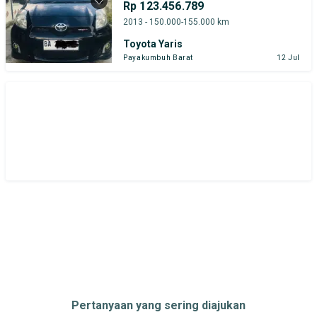
Rp 123.456.789
Daihatsu
Honda
Hyundai
2013 - 150.000-155.000 km
Toyota Yaris
Suzuki
Toyota
Payakumbuh Barat
12 Jul
Harga
Merek Dan Model
Tahun
Tipe Bodi
Tipe Membership
Pertanyaan yang sering diajukan