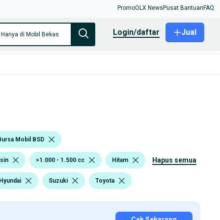
Promo
OLX News
Pusat Bantuan
FAQ
login/daftar
Jual
Hanya di Mobil Bekas
Bursa Mobil BSD
hapus semua
sin
>1.000 - 1.500 cc
Hitam
Hyundai
Suzuki
Toyota
Cek Sekarang