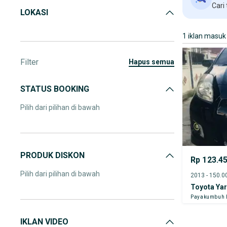
Cari
LOKASI
1 iklan masuk
Filter
hapus semua
STATUS BOOKING
Pilih dari pilihan di bawah
PRODUK DISKON
Rp 123.4
Pilih dari pilihan di bawah
Toyota Yar
Payakumbuh 
IKLAN VIDEO