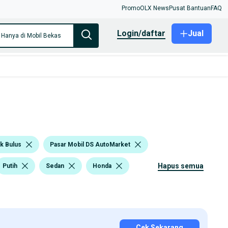
Promo
OLX News
Pusat Bantuan
FAQ
login/daftar
Jual
Hanya di Mobil Bekas
ak Bulus
Pasar Mobil DS AutoMarket
hapus semua
Putih
Sedan
Honda
Cek Sekarang