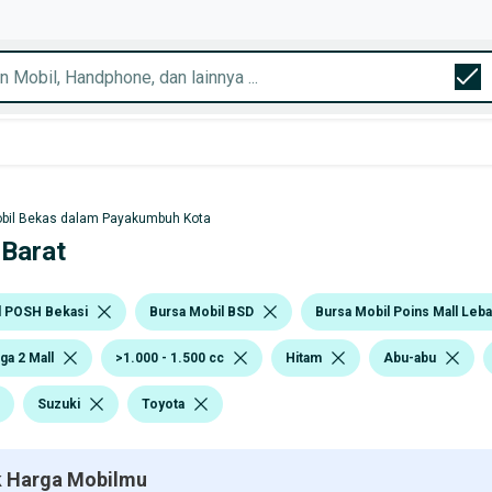
bil Bekas dalam Payakumbuh Kota
 Barat
l POSH Bekasi
Bursa Mobil BSD
Bursa Mobil Poins Mall Leb
ga 2 Mall
>1.000 - 1.500 cc
Hitam
Abu-abu
Suzuki
Toyota
 Harga Mobilmu