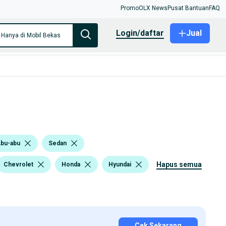
Promo
OLX News
Pusat Bantuan
FAQ
login/daftar
Jual
Hanya di Mobil Bekas
bu-abu
Sedan
hapus semua
Chevrolet
Honda
Hyundai
Cek Sekarang