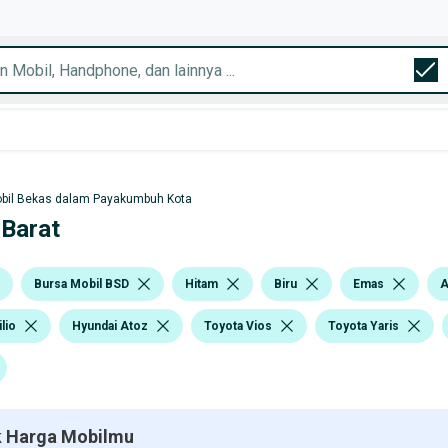
bil Bekas dalam Payakumbuh Kota
 Barat
Bursa Mobil BSD
Hitam
Biru
Emas
A
lio
Hyundai Atoz
Toyota Vios
Toyota Yaris
 Harga Mobilmu