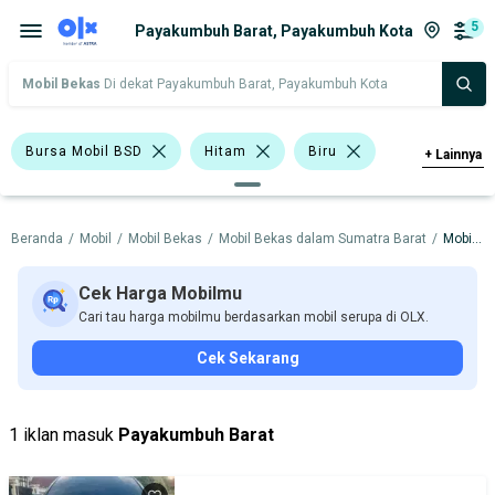
5
Payakumbuh Barat, Payakumbuh Kota
Mobil Bekas
Di dekat Payakumbuh Barat, Payakumbuh Kota
Bursa Mobil BSD
Hitam
Biru
+
Lainnya
Emas
Abu-Abu
Sedan
Beranda
/
Mobil
/
Mobil Bekas
/
Mobil Bekas dalam Sumatra Barat
/
Mobil Bekas dalam Payakumbuh Kota
Honda Mobilio
Toyota Vios
Toyota Yaris
Chevrolet
Honda
Cek Harga Mobilmu
Cari tau harga mobilmu berdasarkan mobil serupa di OLX.
Hyundai
Toyota
Cek Sekarang
Harga
Merek Dan Model
Tahun
Tipe Bodi
Tipe Membership
1 iklan masuk
Payakumbuh Barat