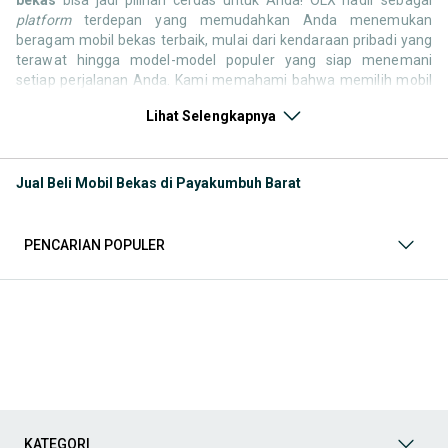
platform
terdepan yang memudahkan Anda menemukan
beragam mobil bekas terbaik, mulai dari kendaraan pribadi yang
terawat hingga model-model populer yang siap menemani
setiap perjalanan Anda. Kami memahami bahwa memilih mobil
bekas butuh kepercayaan, oleh karena itu OLX menyediakan
Lihat Selengkapnya
ribuan daftar dari penjual terpercaya di seluruh Indonesia.
Jelajahi sekarang dan temukan mobil bekas yang paling sesuai
dengan gaya hidup, kebutuhan, dan
budget
Anda!
Jual Beli Mobil Bekas di Payakumbuh Barat
Memilih
mobil bekas
yang tepat tentu bukan perkara mudah.
Apakah Anda mencari mobil keluarga yang luas, SUV yang
tangguh untuk petualangan, sedan yang elegan untuk tampilan
PENCARIAN POPULER
berkelas, atau mobil kota yang irit dan lincah? Di OLX, Anda akan
menemukan berbagai pilihan mobil bekas dari berbagai merek
dan tipe. Kami hadir untuk memastikan pengalaman jual beli
mobil bekas Anda berjalan lancar, efisien, dan menyenangkan.
Yuk, lihat berbagai penawaran mobil bekas yang bisa
mendukung mobilitas Anda sekarang juga! Berikut adalah
kategori lainnya yang bisa Anda temukan:
Mobil
: Temukan berbagai pilihan mobil berkualitas dan
terpercaya di OLX! Dapatkan penawaran terbaik untuk
berbagai jenis mobil baru maupun bekas dengan kondisi
KATEGORI